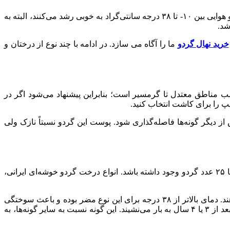
برخی از ارقام درختان گردو از سال دوم به بار می‌نشینند و تا ۵ یا ۶ سالگی به میزان قابل‌توجهی بارآور می‌شوند. نهال گردو در شرایط آب و هوایی بین ۱۰- تا ۳۸ درجه سانتی‌گراد به خوبی رشد می‌کنند، البته به
شد.
خرید نهال گردو
ما را آگاه می سازد. در ادامه با چند نوع از درختان و
اسب مناطق معتدل تا گرمسیر است؛ بنابراین پیشنهاد می‌شود اگر در
یپ را برای کاشت انتخاب کنید.
دیگر گونه‌ها فاصله‌گذاری شود. پوست این گردو نسبتاً نازک ولی
، معمولاً به صورت جانبی یا انتهای شاخه‌ها به شکل خوشه‌ای میوه می‌دهد؛ به طوری که شاید در هر خوشه حدود ۱۰ تا ۲۵ عدد گردو وجود داشته باشد. انواع درخت گردو خوشه‌ای ایرانی،
نهال‌های گردوی خوشه‌ای زود بازده و پربار هستند و مقاومت خوبی در برابر سرما دارند. در هر هکتار بین ۶ تا ۷ تن در سال محصول می‎‌دهند. دمای بالاتر از ۳۸ درجه برای این نوع مضر بوده و باعث سوختگی
برگ‌ها و کوچک شدن میوه‌ها می‌شود. این گونه مناسب کاشت تا ارتفاع ۱۲۰۰ متر از سطح دریا است. نهال گردو خوشه‌ای، پا کوتاه بوده و بعد از ۳ یا ۴ سال به بار می‌نشیند. این گونه نسبت به سایر گونه‌ها، به