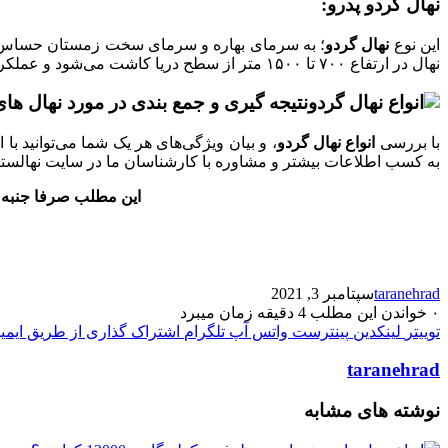
نهال گردو پدرو:
این نوع
نهال گردو
نهال در ارتفاع ۷۰۰ تا ۱۵۰۰ متر از سطح دریا کاشت می‌شود و عملکرد مناسبی دارد. از سال اول کشت به بار می‌نشیند و مغز آن قهوه‌ای روشن است.
نتیجه گیری و جمع بندی در مورد نهال های
با بررسی
انواع
نهال گردو
، و بیان ویژگی‌های هر یک شما می‌توانید ب
به کسب اطلاعات بیشتر و مشاوره با کارشناسان ما در سایت نهالستا
این مطلب صرفا جنبه ت
taranehrad
سپتامبر 3, 2021
۰
خواندن این مطلب 4 دقیقه زمان میبرد
توییتر
لینکدین
پینترست
واتس آپ
تلگرام
اشتراک گذاری از طریق ایمی
taranehrad
نوشته های مشابه