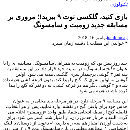
تکنولوژی
بازی کنید، گلکسی نوت ۹ ببرید!؛ مروری بر
مسابقه جدید زومیت و سامسونگ
iranfunmag
نوامبر 16, 2018
۳
خواندن این مطلب 1 دقیقه زمان میبرد
چند روز پیش بود که زومیت به همراهی سامسونگ، مسابقه ای را با
عنوان «گنج سامسونگ» در سایت خود قرار داد. در این مسابقه به
سه نفر ۳ گوشی پرچمدار سری گلکسی هدیه می شود. اولین
گوشی به اولین نفری که گنج را پیدا کند، بدون قرعه کشی هدیه داده
شده و ۲ گوشی دیگر هم در قرعه کشی، به دو نفر که گنج را پیدا
کرده باشند، هدیه می شود.
این مسابقه ۹ مرحله دارد، در هر مرحله باید محلی را به عنوان
حدس خود برای یافتن گنج در نقشه، وارد نمایید. پس از هر انتخاب،
فاصله گنج از نقطه انتخابی شما، طبق واحد «زومیمتر» اعلام می
گردد. البته با هر بار حدس زدن، از امتیاز شما کسر می شود. برای
به دست آوردن امتیاز هم سه راه دارید، ۱- دعوت از دوستان با لینک
اختصاصی ۲- مطالعه مطلبی درباره سامسونگ نوت ۹ و ۳-
سر زدن