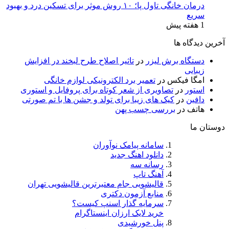
درمان خانگی تاول پا؛ ۱۰ روش موثر برای تسکین درد و بهبود
سریع
1 هفته پیش
آخرین دیدگاه ها
دستگاه برش لیزر
در
تاثیر اصلاح طرح لبخند در افزایش
زیبایی
امگا فیکس
در
تعمیر برد الکترونیکی لوازم خانگی
استور
در
تصاویری از شعر کوتاه برای پروفایل و استوری
دافین
در
کیک های زیبا برای تولد و جشن ها با تم صورتی
هاتف
در
بررسی چسب پهن
دوستان ما
سامانه پیامک نوآوران
دانلود اهنگ جدید
رسانه سه
آهنگ تاپ
قالیشویی جام معتبرترین قالیشویی تهران
منابع آزمون دکتری
سرمایه گذار اسنپ کیست؟
خرید لایک ارزان اینستاگرام
پنل خورشیدی