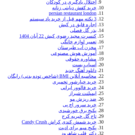
اختلال یادگیری در کودکان
خرید کفش دیابتی زنانه
persian restaurant london
3 نکته مهم قبل از خرید پاد سیستم
اجاره قایق در کیش
بذر گل فصلی
کنسرت مجید رضوی کیش 22 آبان 1404
تعمیر لوازم خانگی
مخزن آب طبرستان
آموزش هوش مصنوعی
مشاوره حقوقی
آسیاب بست
دانلود آهنگ جدید
محاسبه آنلاین BMI (شاخص توده بدنی) رایگان
خرید خیارشور تخمیری
خرید فالوور ایرانی
ایمپلنت شیراز
ضد ریزش مو
خرید سرور اچ پی
پکیج برق خورشیدی
تاج گل خیریه کرج
خرید شمش کندی کراش Candy Crush
پکیج میم برای ادیت
دکتر قلب شاهرود