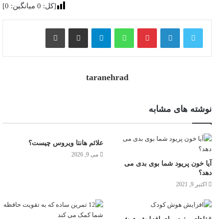
[کل:
0
میانگین:
0
]
پینترست
واتس آپ
تلگرام
اشتراک گذاری از طریق ایمیل
چاپ
taranehrad
نوشته های مشابه
علائم هانتا ویروس چیست؟
می 9, 2026
آیا خون پریود شما بوی بدی می
دهد؟
اکتبر 9, 2021