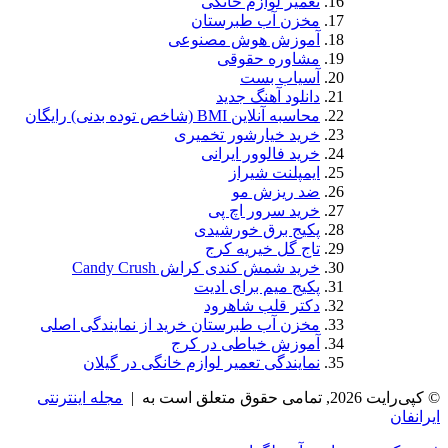
تعمیر لوازم خانگی
مخزن آب طبرستان
آموزش هوش مصنوعی
مشاوره حقوقی
آسیاب بست
دانلود آهنگ جدید
محاسبه آنلاین BMI (شاخص توده بدنی) رایگان
خرید خیارشور تخمیری
خرید فالوور ایرانی
ایمپلنت شیراز
ضد ریزش مو
خرید سرور اچ پی
پکیج برق خورشیدی
تاج گل خیریه کرج
خرید شمش کندی کراش Candy Crush
پکیج میم برای ادیت
دکتر قلب شاهرود
مخزن آب طبرستان خرید از نمایندگی اصلی
آموزش خیاطی در کرج
نمایندگی تعمیر لوازم خانگی در گیلان
 متعلق است به |
مجله اینترنتی