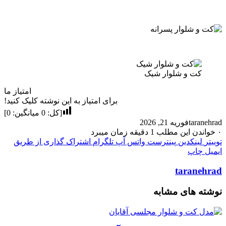
 و شلوار شیک
امتیاز ما
برای امتیاز به این نوشته کلیک کنید!
[کل:
0
میانگین:
0
]
ta
فوریه 21, 2026
طلب 1 دقیقه زمان میبرد
نکدین
پینترست
واتس آپ
تلگرام
اشتراک گذاری از طریق
پ
tara
های مشابه