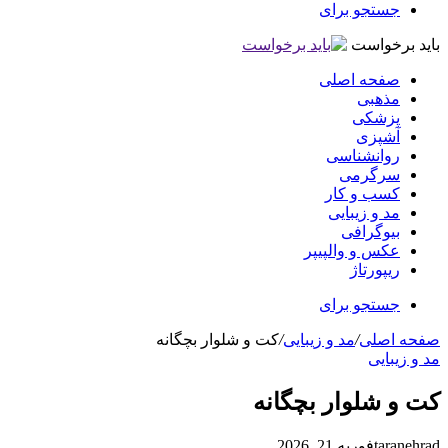
تجو برای
خواست
حه اصلی
هبی
شکی
پزی
انشناسی
رگرمی
ب و کار
 و زیبایی
وگرافی
س و والپیپر
پورتاژ
تجو برای
صلی
/
مد و زیبایی
/
کت و شلوار بچگانه
ایی
شلوار بچگانه
ta
فوریه 21, 2026