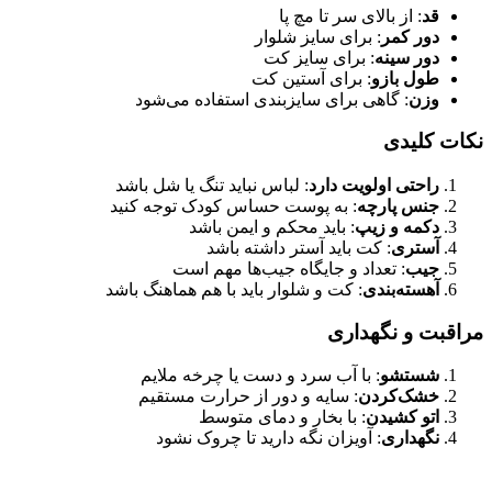
: از بالای سر تا مچ پا
ر کمر
: برای سایز شلوار
ر سینه
: برای سایز کت
ل بازو
: برای آستین کت
ن
: گاهی برای سایزبندی استفاده می‌شود
لیدی
حتی اولویت دارد
: لباس نباید تنگ یا شل باشد
س پارچه
: به پوست حساس کودک توجه کنید
مه و زیپ
: باید محکم و ایمن باشد
تری
: کت باید آستر داشته باشد
یب
: تعداد و جایگاه جیب‌ها مهم است
سته‌بندی
: کت و شلوار باید با هم هماهنگ باشد
 و نگهداری
ستشو
: با آب سرد و دست یا چرخه ملایم
ک‌کردن
: سایه و دور از حرارت مستقیم
و کشیدن
: با بخار و دمای متوسط
هداری
: آویزان نگه دارید تا چروک نشود