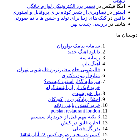
بایی
گا فیکس
در
تعمیر برد الکترونیکی لوازم خانگی
تور
در
تصاویری از شعر کوتاه برای پروفایل و استوری
فین
در
کیک های زیبا برای تولد و جشن ها با تم صورتی
تف
در
بررسی چسب پهن
ما
سامانه پیامک نوآوران
دانلود اهنگ جدید
رسانه سه
آهنگ تاپ
قالیشویی جام معتبرترین قالیشویی تهران
منابع آزمون دکتری
سرمایه گذار اسنپ کیست؟
خرید لایک ارزان اینستاگرام
پنل خورشیدی
اختلال یادگیری در کودکان
خرید کفش دیابتی زنانه
persian restaurant london
3 نکته مهم قبل از خرید پاد سیستم
اجاره قایق در کیش
بذر گل فصلی
کنسرت مجید رضوی کیش 22 آبان 1404