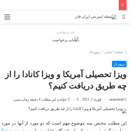
جستجو
منو
برای
باید برخواست
صفحه اصلی
/
ریپورتاژ
ریپورتاژ
ویزا تحصیلی آمریکا و ویزا کانادا را از
چه طریق دریافت کنیم؟
taranehrad
فوریه 1, 2023
۰
خواندن این مطلب 4 دقیقه زمان میبرد
این مطلب مختص سه موضوع مهم است که دو مورد از آنها در مورد
ویزا و دیگری در مورد یکی از دانشگاه ها است. امروز در مورد
ویزا