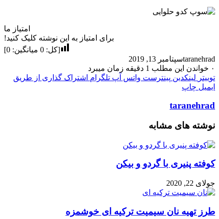
امتیاز ما
برای امتیاز به این نوشته کلیک کنید!
[کل:
0
میانگین:
0
]
taranehrad
سپتامبر 13, 2019
۰
خواندن این مطلب 1 دقیقه زمان میبرد
توییتر
لینکدین
پینترست
واتس آپ
تلگرام
اشتراک گذاری از طریق
ایمیل
چاپ
taranehrad
نوشته های مشابه
کوفته پنیری با گردو و بیکن
جولای 22, 2020
طرز تهیه نان سیمیت ترکیه ای خوشمزه