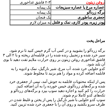
روغن زیتون
۲-۳ قاشق غذاخوری
عصاره مرغ یا عصاره سبزیجات
یک پیمانه
برگه زردآلو
یک پیمانه
جعفری ساطوری
یک فنجان
پودر زیره، پودر کاری، نمک و فلفل
به میزان لازم
مراحل پخت
برگه زردآلو را بشویید و در کمی آب گرم خیس کنید تا نرم شود.
سیر خرد شده و زنجبیل رنده شده را در قابلمه‌ای ریخته و با ۲ الی ۳
قاشق غذاخوری روغن زیتون بر روی حرارت ملایم تفت دهید تا بوی
آن بلند شود.
کدو حلوایی خرد شده، آب مرغ، شیر نارگیل، نمک و ادویه را به
قابلمه اضافه کرده و مواد را هم بزنید تا مخلوط شوند.
پس از اینکه محتویات قابلمه به جوش آمد، نیمی از جعفری خرد
شده و برگه‌های زردآلوی خیس خورده را به آن اضافه کنید.
حرارت را کم کنید و اجازه دهید سوپ بپزد و برگه‌های زردآلو و
تکه‌های کدو کاملا نرم شوند.
سوپ کدو حلوایی با شیر نارگیل را پس از پختن و غلیظ شدن در
ظرف سرو بکشید و روی آن را با جعفری خرد شده تزیین کنید.