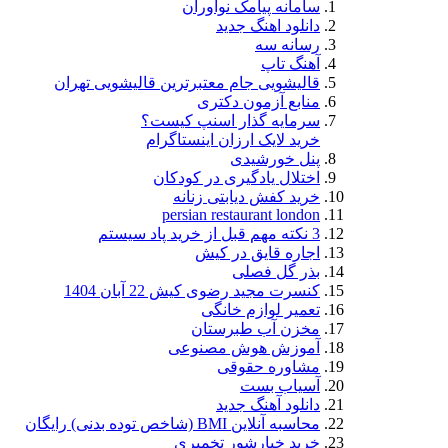
سامانه پیامک نوآوران
دانلود اهنگ جدید
رسانه سه
آهنگ تاپ
قالیشویی جام معتبرترین قالیشویی تهران
منابع آزمون دکتری
سرمایه گذار اسنپ کیست؟
خرید لایک ارزان اینستاگرام
پنل خورشیدی
اختلال یادگیری در کودکان
خرید کفش دیابتی زنانه
persian restaurant london
3 نکته مهم قبل از خرید پاد سیستم
اجاره قایق در کیش
بذر گل فصلی
کنسرت مجید رضوی کیش 22 آبان 1404
تعمیر لوازم خانگی
مخزن آب طبرستان
آموزش هوش مصنوعی
مشاوره حقوقی
آسیاب بست
دانلود آهنگ جدید
محاسبه آنلاین BMI (شاخص توده بدنی) رایگان
خرید خیارشور تخمیری