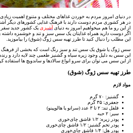
در دنیای امروز مردم به خوردن غذاهای مختلف و متنوع اهمیت زیادی 
در هر کشوری مردم دوست دارند با فرهنگ غذایی کشورهای دیگر آشنا شد
از این رو ما هم میخواهیم امروز به دنیای
آشپزی
یک کشور جدید سفر به
اگر دوست دارید همراه غذایتان یک سس سبز و تند و خوشمزه داشته ب
این مطلب را دنبال کنید تا طرز تهیه سس ژوگ (شوق) را بیاموزید.
سس ژوگ یا شوق یک سس تند و سبز رنگ است که بخشی از فرهنگ 
این سس به دلیل وجود زیره سیاه و گشنیز طعمی چند لایه دارد و رنده
از این سس می توان برای سرو انواع سالادها و ساندویچ ها استفاده کر
طرز تهیه سس ژوگ (شوق)
مواد لازم
گشنیز: ۷۰ گرم
جعفری: ۳۵ گرم
فلفل تند: ۲ تا ۳ عدد (سرانو یا هالوپینو)
سیر: ۲ حبه
پودر زیره: ۱/۲ قاشق چای‌خوری
پودر تخم گشنیز: ۱/۲ قاشق چای‌خوری
پودر هل: ۱/۴ قاشق چای‌خوری