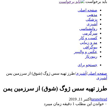
باید برخواست
صفحه اصلی
مذهبی
پزشکی
آشپزی
روانشناسی
سرگرمی
کسب و کار
مد و زیبایی
بیوگرافی
عکس و والپیپر
ریپورتاژ
جستجو برای
صفحه اصلی
/
آشپزی
/
طرز تهیه سس ژوگ (شوق) از سرزمین یمن
آشپزی
طرز تهیه سس ژوگ (شوق) از سرزمین یمن
taranehrad
اکتبر 11, 2019
۰
خواندن این مطلب 1 دقیقه زمان میبرد