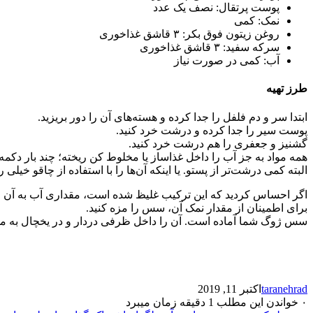
پوست پرتقال: نصف یک عدد
نمک: کمی
روغن زیتون فوق بکر: ۳ قاشق غذاخوری
سرکه سفید: ۳ قاشق غذاخوری
آب: کمی در صورت نیاز
طرز تهیه
ابتدا سر و دم فلفل را جدا کرده و هسته‌های آن را دور بریزید.
پوست سیر را جدا کرده و درشت خرد کنید.
گشنیز و جعفری را هم درشت خرد کنید.
همه مواد به جز آب را داخل غذاساز یا مخلوط کن ریخته؛ چند بار دکمه غ
البته کمی درشت‌تر از پستو. یا اینکه آن‌ها را با استفاده از چاقو خیلی 
اگر احساس کردید که این ترکیب غلیظ شده است، مقداری آب به آن اض
برای اطمینان از مقدار نمک آن، سس را مزه کنید.
سس ژوگ شما آماده است. آن را داخل ظرفی دردار و در یخچال به مد
taranehrad
اکتبر 11, 2019
۰
خواندن این مطلب 1 دقیقه زمان میبرد