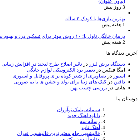
(بدون عنوان)
3 روز پیش
بهترین بازی‌ها با کودک ۲ ساله
1 هفته پیش
درمان خانگی تاول پا؛ ۱۰ روش موثر برای تسکین درد و بهبود سریع
2 هفته پیش
آخرین دیدگاه ها
دستگاه برش لیزر
در
تاثیر اصلاح طرح لبخند در افزایش زیبایی
امگا فیکس
در
تعمیر برد الکترونیکی لوازم خانگی
استور
در
تصاویری از شعر کوتاه برای پروفایل و استوری
دافین
در
کیک های زیبا برای تولد و جشن ها با تم صورتی
هاتف
در
بررسی چسب پهن
دوستان ما
سامانه پیامک نوآوران
دانلود اهنگ جدید
رسانه سه
آهنگ تاپ
قالیشویی جام معتبرترین قالیشویی تهران
منابع آزمون دکتری