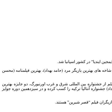
ین ایندیا” در کشور اسپانیا شد.
بر (۳ تا ۱۷ مهر) برگزار می شود فیلم “قصر شیرین” در شاخه های بهترین بازیگر مرد (حامد بهداد)، بهترین فیلمنامه (محسن
یلم از جشنواره بین المللی شرق و غرب اورنبورگ، دو جایزه بهترین
اد) جشنواره آنتالیا ترکیه را کسب کرده و در سیزدهمین دوره جوایز
 بازیگران فیلم “قصر شیرین” هستند.