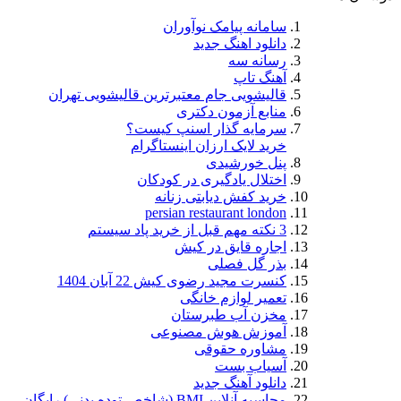
سامانه پیامک نوآوران
دانلود اهنگ جدید
رسانه سه
آهنگ تاپ
قالیشویی جام معتبرترین قالیشویی تهران
منابع آزمون دکتری
سرمایه گذار اسنپ کیست؟
خرید لایک ارزان اینستاگرام
پنل خورشیدی
اختلال یادگیری در کودکان
خرید کفش دیابتی زنانه
persian restaurant london
3 نکته مهم قبل از خرید پاد سیستم
اجاره قایق در کیش
بذر گل فصلی
کنسرت مجید رضوی کیش 22 آبان 1404
تعمیر لوازم خانگی
مخزن آب طبرستان
آموزش هوش مصنوعی
مشاوره حقوقی
آسیاب بست
دانلود آهنگ جدید
محاسبه آنلاین BMI (شاخص توده بدنی) رایگان