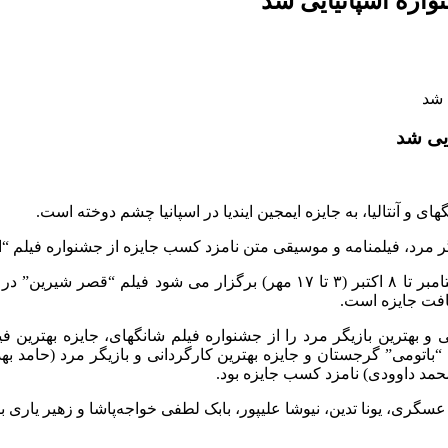
نواره اسپانیایی شد
ایی شد
ی و آنتالیا، به جایزه ایمجین ایندیا در اسپانیا چشم دوخته است.
رد، فیلمنامه و موسیقی متن نامزد کسب جایزه از جشنواره فیلم “ایمج
در نوزدهمین دوره جشنواره فیلم “ایمجین ایندیا” که از تاریخ ۲۴ سپتامبر تا ۸ اکت
یافت جایزه است.
ی و بهترین بازیگر مرد را از جشنواره فیلم شانگهای، جایزه بهترین ف
 “باتومی” گرجستان و جایزه بهترین کارگردانی و بازیگر مرد (حامد بهد
حمد داوودی) نامزد کسب جایزه بود.
د عسگری، یونا تدین، نیوشا علیپور، بابک لطفی خواجه‌پاشا و زهیر یاری