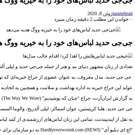
جی‌جی حدید لباس‌های خود را به خیریه ووگ ه
taranehrad
ژوئن 8, 2020
۰
خواندن این مطلب 2 دقیقه زمان میبرد
جی‌جی حدید لباس‌های خود را به خیریه ووگ ه
تعدادی از زنان مشهور دنیای مد و هنر از جمله جی‌جی حدید و لیلی آلدر
جی جی حدید، مدل معروف، به عنوان عضوی از حراج خیریه‌ای که توس
عواید این حراج خیریه به اداره بهداشت و سلامت و همچنین به اتحادی
به گزارش ایران‌آرت، حراج “‌چنان که پوشیدیم” (The Way We Wore) روز سه‌شنبه ۹ ژوئن آغاز خواهد شد وشامل لباس‌های ۲۳ مدل اهدا کننده خواهد بود.
جی جی حدید، هلنا کریستین، جوان اسمالز، لیلی آلدریج، والوما السسر 
به نقل از ایندیپندنت، تمامی این زنان لباس‌های ارزشمندی از کمد لب
“اچ ای دبلیو آی” (Hardlyeverwornit.com (HEWI به دو سازمان برای حراج اهدا کرده‌اند.