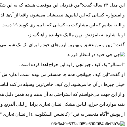
این مدل ۲۴ ساله گفت:”من قدردان این موقعیت هستم که به این شکل می‌توانم کمک کنم
و امیدوارم کسانی که این لباس‌‌ها نصیبشان می‌شود، واقعا از آن‌ها لذت
و البته بدانیم که این مشارکت به کسانی که با بیماری کویید ۱۹ دست به گریبانند، کمک خواهد کرد.
او با اشاره به نامزدش، زین مالیک خواننده و آهنگساز،
گفت:”زین و من عشق و بهترین آرزوهای خود را برای تک تک شما می‌
“اسمالز” یک کیف جیوانجی را به این حراج اهدا کرده است.
او گفت:”‌این کیف جیوانجی همه جا همسفر من بوده است، اندازه‌اش 
خیلی چیزها در آن جا می‌شود. این کیف خاص‌ترین وسیله در کمد لباس
و از این جهت می‌خواستم که استراحتی به آن بدهم و به همین دلیل هم
بقیه موارد این حراج، لباس مشکی نشان تجاری پرادا از لیلی آلدریج و
از پویش “آگاه منحصر به فرد” (کانشس السکلوسی) از نشان تجاری “اچ ا