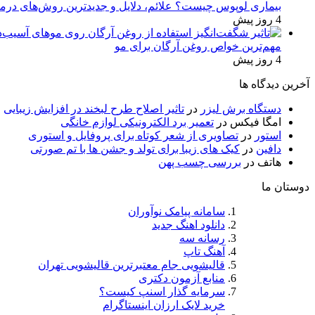
بیماری لوپوس چیست؟ علائم، دلایل و جدیدترین روش‌های درم
4 روز پیش
مهم‌ترین خواص روغن آرگان برای مو
4 روز پیش
آخرین دیدگاه ها
دستگاه برش لیزر
در
تاثیر اصلاح طرح لبخند در افزایش زیبایی
امگا فیکس
در
تعمیر برد الکترونیکی لوازم خانگی
استور
در
تصاویری از شعر کوتاه برای پروفایل و استوری
دافین
در
کیک های زیبا برای تولد و جشن ها با تم صورتی
هاتف
در
بررسی چسب پهن
دوستان ما
سامانه پیامک نوآوران
دانلود اهنگ جدید
رسانه سه
آهنگ تاپ
قالیشویی جام معتبرترین قالیشویی تهران
منابع آزمون دکتری
سرمایه گذار اسنپ کیست؟
خرید لایک ارزان اینستاگرام