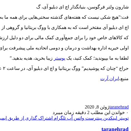
شارون ولتر فرگوسن، بنیانگذار اچ ای دبلیو آی، گ
فت:”هیچ شکی نیست که هفته‌های گذشته سختی‌هایی برای همه ما به
اچ ای دبلیو آی مفتخر است که به همکاری با ووگ بریتانیا و گروهی از م
که کالاهای خاص خود را برای جمع‌آوری کمک مالی برای دو دلیل ارزشم
اولی خیریه اداره بهداشت و درمان و دومی اتحادیه ملی پیشرفت برای 
لطفا به ما بپیوندید؛ کمک کنید، یک
پوستر
زیبا بخرید، هدیه بدهید.”
حراج “چنان که پوشیدیم” ووگ بریتانیا و اچ ای دبلیو آی، در ساعت ۲ عصر روز سه شنبه ۹ ژوئن آغاز می شود.
منبع،
ایران آرت
taranehrad
ژوئن 8, 2020
۰
خواندن این مطلب 2 دقیقه زمان میبرد
توییتر
لینکدین
پینترست
واتس آپ
تلگرام
اشتراک گذاری از طریق ایمی
taranehrad