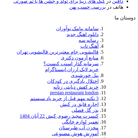
دافین
در
کیک های زیبا برای تولد و جشن ها با تم صورتی
هاتف
در
بررسی چسب پهن
دوستان ما
سامانه پیامک نوآوران
دانلود اهنگ جدید
رسانه سه
آهنگ تاپ
قالیشویی جام معتبرترین قالیشویی تهران
منابع آزمون دکتری
سرمایه گذار اسنپ کیست؟
خرید لایک ارزان اینستاگرام
پنل خورشیدی
اختلال یادگیری در کودکان
خرید کفش دیابتی زنانه
persian restaurant london
3 نکته مهم قبل از خرید پاد سیستم
اجاره قایق در کیش
بذر گل فصلی
کنسرت مجید رضوی کیش 22 آبان 1404
تعمیر لوازم خانگی
مخزن آب طبرستان
آموزش هوش مصنوعی