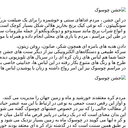
در این جشن ، مردم غذاهای سنتی و خوشمزه را برای یک ضیلفت بزرگ 
سونگپیئون ، که نوعی کیک برنج بخارپز هلالی شکل بسیار کوچک است
و انواع شراب برنج مانند سیندوجو و دونگدونگجو از جمله ملزومات س
در طی این مراسم ، مردم با بازی های محلی انجام داده و همراه با م
دادن هدیه های بامزه ای همچون شکر، صابون، روغن زیتون،
سرکه طبیعی و دستگاه‌های الکترونیکی نیز از دیگر سنت های جشن
حتما شما هم لباس های زنان کره ای را در سریال های تلویزیونی دیده ا
طرح ها و رنگ های متنوع بکار رفته در این لباس ها، جذابیتی خاصی به
در مراسم چوسوک نیز این امر رواج داشته و زنان با پوشیدن لباس ه
مردم کره معتقدند خورشید و ماه و زمین جهان را مدیریت می کنند،
و اواز این رقص دست جمعی به نوعی در ارتباط با این سه عنصر حیات
از مطالب جالبی را که نیز در خصوص جشنهای چوسوک گفته می شود موضوع بدر پاییزی
این بدان معنای است که در یک زمانی در پاییز قرص ماه کامل میان خ
و کر ه ایها می گویند در چوسوک ماه به زمین بسیار نزدیک می شود و
بر طبق همین سننت است که در گذشته نژاد کر ه ای معتقد بودند خورش