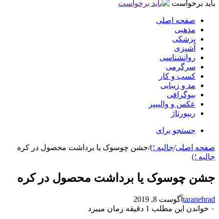
باید برخواست
صفحه اصلی
مذهبی
پزشکی
آشپزی
روانشناسی
سرگرمی
کسب و کار
مد و زیبایی
بیوگرافی
عکس و والپیپر
ریپورتاژ
جستجو برای
صفحه اصلی
/
جالبه ؛)
/
جشن چوسوک یا برداشت محصول در کره
جالبه ؛)
جشن چوسوک یا برداشت محصول در کره
taranehrad
آگوست 8, 2019
۰
خواندن این مطلب 1 دقیقه زمان میبرد