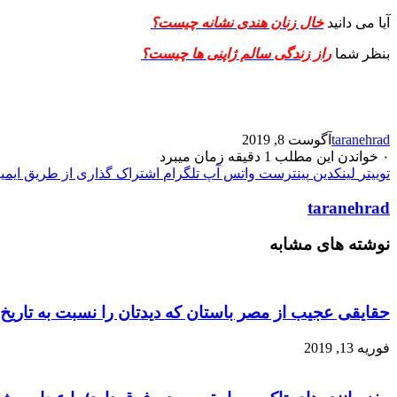
آیا می دانید
خال زنان هندی نشانه چیست؟
بنظر شما
راز زندگی سالم ژاپنی ها چیست؟
taranehrad
آگوست 8, 2019
۰
خواندن این مطلب 1 دقیقه زمان میبرد
توییتر
لینکدین
پینترست
واتس آپ
تلگرام
اشتراک گذاری از طریق ایمی
taranehrad
نوشته های مشابه
حقایقی عجیب از مصر باستان که دیدتان را نسبت به تاریخ ت
فوریه 13, 2019