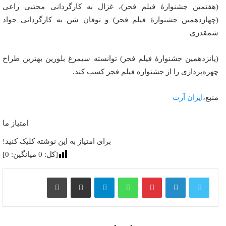
(هفتمین جشنوارهٔ فیلم فجر)، غزال به کارگردانی مجتبی راعی
(چهاردهمین جشنوارهٔ فیلم فجر) و توفان شن به کارگردانی جواد
شمقدری
(پانزدهمین جشنوارهٔ فیلم فجر) توانسته سیمرغ بلورین بهترین طراح
چهره‌پردازی را از جشنواره فیلم فجر کسب کند.
منبع،
ایران آرت
امتیاز ما
برای امتیاز به این نوشته کلیک کنید!
[کل:
0
میانگین:
0
]
پینترست
واتس آپ
تلگرام
اشتراک گذاری از طریق ایمیل
چاپ