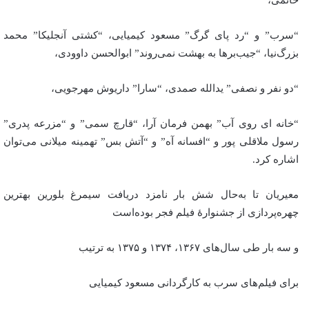
حاتمی،
“سرب” و “رد پای گرگ” مسعود کیمیایی، “کشتی آنجلیکا” محمد
بزرگ‌نیا، “جیب‌برها به بهشت نمی‌روند” ابوالحسن داوودی،
“دو نفر و نصفی” یدالله صمدی، “سارا” داریوش مهرجویی،
“خانه ای روی آب” بهمن فرمان آرا، “قارچ سمی” و “مزرعه پدری”
رسول ملاقلی پور و “افسانه آه” و “آتش بس” تهمینه میلانی می‌توان
اشاره کرد.
معیریان تا به‌حال شش بار نامزد دریافت سیمرغ بلورین بهترین
چهره‌پردازی از جشنوارهٔ فیلم فجر بوده‌است
و سه بار طی سال‌های ۱۳۶۷، ۱۳۷۴ و ۱۳۷۵ به ترتیب
برای فیلم‌های سرب به کارگردانی مسعود کیمیایی