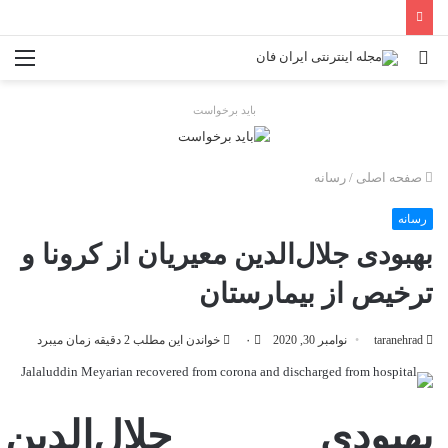
جستجو
منو
برای
باید برخواست
صفحه اصلی
/
رسانه
رسانه
بهبودی جلال‌الدین معیریان از کرونا و
ترخیص از بیمارستان
taranehrad
نوامبر 30, 2020
۰
خواندن این مطلب 2 دقیقه زمان میبرد
بهبودی جلال‌الدین