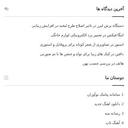
آخرین دیدگاه ها
دستگاه برش لیزر
در
تاثیر اصلاح طرح لبخند در افزایش زیبایی
امگا فیکس
در
تعمیر برد الکترونیکی لوازم خانگی
استور
در
تصاویری از شعر کوتاه برای پروفایل و استوری
دافین
در
کیک های زیبا برای تولد و جشن ها با تم صورتی
هاتف
در
بررسی چسب پهن
دوستان ما
سامانه پیامک نوآوران
دانلود اهنگ جدید
رسانه سه
آهنگ تاپ