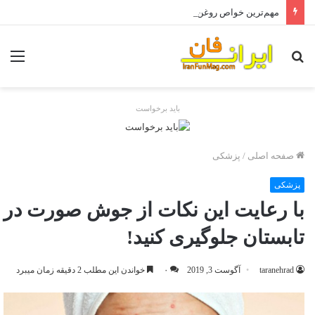
مهم‌ترین خواص روغن آرگان برای مو
جستجو
منو
برای
باید برخواست
صفحه اصلی
/
پزشکی
پزشکی
با رعایت این نکات از جوش صورت در
تابستان جلوگیری کنید!
taranehrad
آگوست 3, 2019
۰
خواندن این مطلب 2 دقیقه زمان میبرد