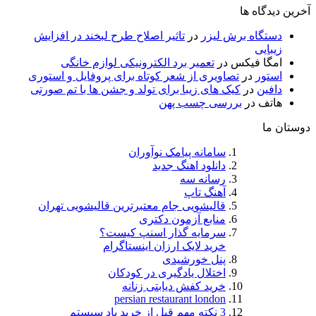
آخرین دیدگاه ها
دستگاه برش لیزر
در
تاثیر اصلاح طرح لبخند در افزایش
زیبایی
امگا فیکس
در
تعمیر برد الکترونیکی لوازم خانگی
استور
در
تصاویری از شعر کوتاه برای پروفایل و استوری
دافین
در
کیک های زیبا برای تولد و جشن ها با تم صورتی
هاتف
در
بررسی چسب پهن
دوستان ما
سامانه پیامک نوآوران
دانلود اهنگ جدید
رسانه سه
آهنگ تاپ
قالیشویی جام معتبرترین قالیشویی تهران
منابع آزمون دکتری
سرمایه گذار اسنپ کیست؟
خرید لایک ارزان اینستاگرام
پنل خورشیدی
اختلال یادگیری در کودکان
خرید کفش دیابتی زنانه
persian restaurant london
3 نکته مهم قبل از خرید پاد سیستم