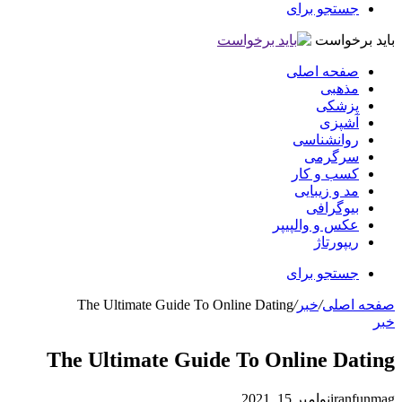
جستجو برای
باید برخواست
صفحه اصلی
مذهبی
پزشکی
آشپزی
روانشناسی
سرگرمی
کسب و کار
مد و زیبایی
بیوگرافی
عکس و والپیپر
ریپورتاژ
جستجو برای
صفحه اصلی
/
خبر
/
The Ultimate Guide To Online Dating
خبر
The Ultimate Guide To Online Dating
iranfunmag
نوامبر 15, 2021