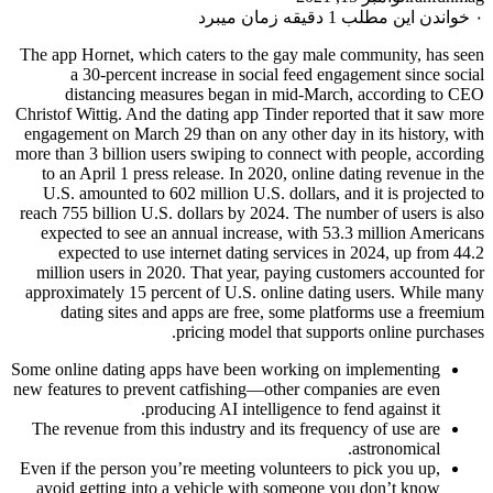
۰
خواندن این مطلب 1 دقیقه زمان میبرد
The app Hornet, which caters to the gay male community, has seen
a 30-percent increase in social feed engagement since social
distancing measures began in mid-March, according to CEO
Christof Wittig. And the dating app Tinder reported that it saw more
engagement on March 29 than on any other day in its history, with
more than 3 billion users swiping to connect with people, according
to an April 1 press release. In 2020, online dating revenue in the
U.S. amounted to 602 million U.S. dollars, and it is projected to
reach 755 billion U.S. dollars by 2024. The number of users is also
expected to see an annual increase, with 53.3 million Americans
expected to use internet dating services in 2024, up from 44.2
million users in 2020. That year, paying customers accounted for
approximately 15 percent of U.S. online dating users. While many
dating sites and apps are free, some platforms use a freemium
pricing model that supports online purchases.
Some online dating apps have been working on implementing
new features to prevent catfishing—other companies are even
producing AI intelligence to fend against it.
The revenue from this industry and its frequency of use are
astronomical.
Even if the person you’re meeting volunteers to pick you up,
avoid getting into a vehicle with someone you don’t know