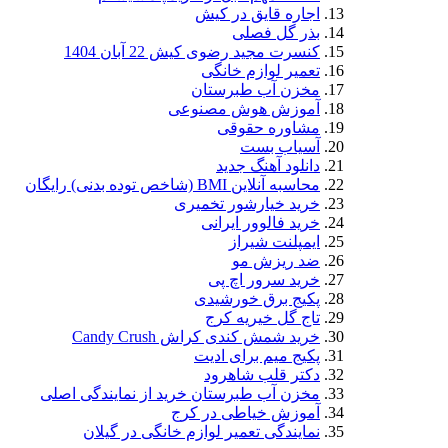
اجاره قایق در کیش
بذر گل فصلی
کنسرت مجید رضوی کیش 22 آبان 1404
تعمیر لوازم خانگی
مخزن آب طبرستان
آموزش هوش مصنوعی
مشاوره حقوقی
آسیاب بست
دانلود آهنگ جدید
محاسبه آنلاین BMI (شاخص توده بدنی) رایگان
خرید خیارشور تخمیری
خرید فالوور ایرانی
ایمپلنت شیراز
ضد ریزش مو
خرید سرور اچ پی
پکیج برق خورشیدی
تاج گل خیریه کرج
خرید شمش کندی کراش Candy Crush
پکیج میم برای ادیت
دکتر قلب شاهرود
مخزن آب طبرستان خرید از نمایندگی اصلی
آموزش خیاطی در کرج
نمایندگی تعمیر لوازم خانگی در گیلان