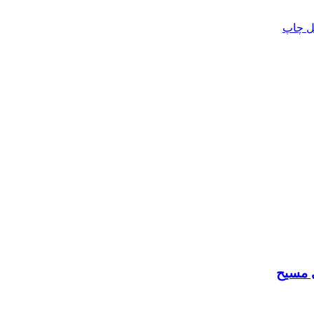
ل
چاپ
 مسیح