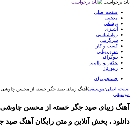
باید برخواست
صفحه اصلی
مذهبی
پزشکی
آشپزی
روانشناسی
سرگرمی
کسب و کار
مد و زیبایی
بیوگرافی
عکس و والپیپر
ریپورتاژ
جستجو برای
صفحه اصلی
/
موسیقی
/
آهنگ زیبای صید جگر خسته از محسن چاوشی
موسیقی
آهنگ زیبای صید جگر خسته از محسن چاوشی
دانلود ، پخش آنلاین و متن رایگان آهنگ صی