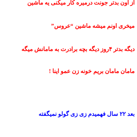
ﺍﺯ ﺍﻭﻥ ﺑﺪﺗﺮ ﺟﻮﻧﺖ ﺩﺭﻣﯿﺮﻩ ﮐﺎﺭ ﻣﯿﮑﻨﯽ ﯾﻪ ﻣﺎﺷﯿﻦ
ﻣﯿﺨﺮﯼ ﺍﻭﻧﻢ ﻣﯿﺸﻪ ﻣﺎﺷﯿﻦ “ﻋﺮﻭﺱ”
ﺩﯾﮕﻪ ﺑﺪﺗﺮ ۴ﺭﻭﺯ ﺩﯾﮕﻪ ﺑﭽﻪ برادرﺕ ﺑﻪ ﻣﺎﻣﺎﻧﺶ ﻣﯿﮕﻪ
ﻣﺎﻣﺎﻥ ﻣﺎﻣﺎﻥ ﺑﺮﯾﻢ ﺧﻮﻧﻪ ﺯﻥ عمو ﺍﯾﻨﺎ !
بعد ۲۲ ﺳﺎﻝ ﻓﻬﻤﯿﺪﻡ ﺯﯼ ﺯﯼ ﮔﻮﻟﻮ ﻧﻤﯿﮕﻔﺘﻪ