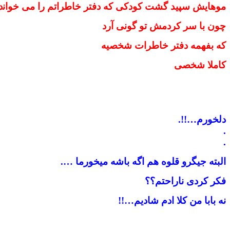
ﻣﻮهاﯾﺶ ﺳﭙﯿﺪ ﮔﺸﺖ ﮐﻮﺩﮐﯽ ﮐﻪ ﺩﻓﺘﺮ ﺧﺎﻃﺮﺍﺗﻢ ﺭﺍ ﻣﯽ ﺧﻮﺍﻧد
ﭼﻮﻥ ﺑﺎ ﺳﺮ ﮐﺮﺩﻣﺶ ﺗﻮ ﮔﻮﻧﯽ ﺁﺭﺩ
ﮐﻪ بفهمه ﺩﻓﺘﺮ ﺧﺎﻃﺮﺍﺕ ﺷﺨﺼﯿﻪ
ﮐﺎﻣﻼ ﺷﺨﺼﯽ
دلخورم…!!
.
.
.
البته جیگرو قلوه هم اگه باشه میخورما ….
فکر کردی ناراحتم؟؟
نه بابا من کلا ادم شادیم…!!