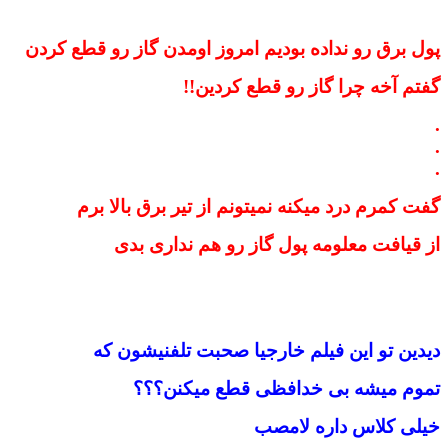
ﭘﻮﻝ ﺑﺮﻕ ﺭﻭ ﻧﺪﺍﺩﻩ ﺑﻮﺩﯾﻢ ﺍﻣﺮﻭﺯ ﺍﻭﻣﺪﻥ ﮔﺎﺯ ﺭﻭ ﻗﻄﻊ ﮐﺮﺩﻥ
ﮔﻔﺘﻢ ﺁﺧﻪ ﭼﺮﺍ ﮔﺎﺯ ﺭﻭ ﻗﻄﻊ ﮐﺮﺩﯾﻦ!!
.
.
.
ﮔﻔﺖ ﮐﻤﺮﻡ ﺩﺭﺩ ﻣﯿﮑﻨﻪ ﻧﻤﯿﺘﻮﻧﻢ ﺍﺯ ﺗﯿﺮ ﺑﺮﻕ ﺑﺎﻻ ﺑﺮﻡ
ﺍﺯ ﻗﯿﺎفت ﻣﻌﻠﻮﻣﻪ ﭘﻮﻝ ﮔﺎﺯ ﺭﻭ ﻫﻢ ﻧﺪﺍﺭﯼ ﺑﺪﯼ
دیدین تو این فیلم خارجیا صحبت تلفنیشون که
تموم میشه بی خدافظی قطع میکنن؟؟؟
خیلی کلاس داره لامصب