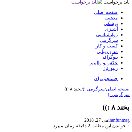
باید برخواست
صفحه اصلی
مذهبی
پزشکی
آشپزی
روانشناسی
سرگرمی
کسب و کار
مد و زیبایی
بیوگرافی
عکس و والپیپر
ریپورتاژ
جستجو برای
صفحه اصلی
/
سرگرمی :)
/
بخند ۸ :))
سرگرمی :)
بخند ۸ :))
iranfunmag
می 27, 2018
۰
خواندن این مطلب 2 دقیقه زمان میبرد