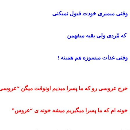
وقتی میمیری خودت قبول نمیکنی
که مُردی ولی بقیه میفهمن
وقتی غذات میسوزه هم همینه !
ﺧﺮﺝ ﻋﺮﻭﺳﯽ ﺭﻭ ﮐﻪ ﻣﺎ ﭘﺴﺮﺍ ﻣﯿﺪﯾﻢ ﺍﻭﻧﻮﻗﺖ ﻣﯿﮕﻦ “ﻋﺮﻭﺳﯽ
ﺧﻮﻧﻪ ﺍﻡ ﮐﻪ ﻣﺎ ﭘﺴﺮﺍ ﻣﯿﮕﯿﺮﯾﻢ ﻣﯿﺸﻪ ﺧﻮﻧﻪ ﯼ “ﻋﺮﻭس”