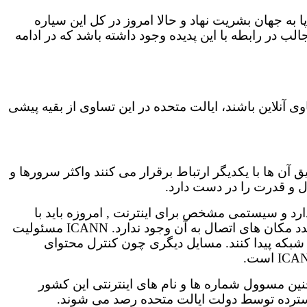
 پا به جهان بشریت نهاد و حالا امروز در کل این سیاره
اختصاص داد. اما شاید حقایقی جالب در رابطه با این پدیده وجود داشته باشد که در ادامه
آنلاین باشند، ایالت متحده در این تساوی از بقیه پیشی
آن ها با یکدیگر ارتباط برقرار می کنند واکثر سرورها و
اندارد و سیستمى مشخص براى اینترنت , امروزه باید با
تداخل نام هاى مختلفى در این جهان پهناور روبه رو می بودیم , اما اینک چنین مشکلى على رغم گوناگونى کاربران و تعدد مکان هاى اتصال به آن وجود ندارد. ICANN مسئولیت
ن شبکه پیدا کنند. مسایل دیگرى چون کنترل محتواى
نین مسوول شماره ها و نام هاى اینترنتى این کشور