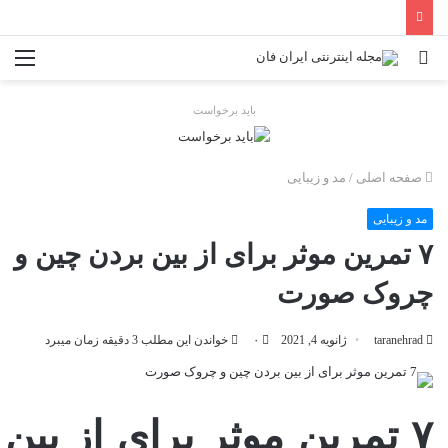
جستجو
منو
برای
باید برخواست
صفحه اصلی
/
مد و زیبایی
مد و زیبایی
۷ تمرین موثر برای از بین بردن چین و
چروک صورت
taranehrad
ژانویه 4, 2021
۰
خواندن این مطلب 3 دقیقه زمان میبرد
۷ تمرین موثر برای از بین