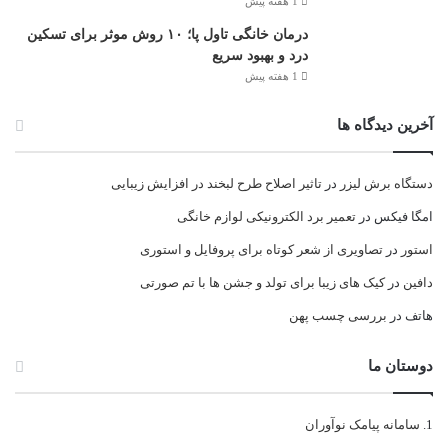
1 هفته پیش
درمان خانگی تاول پا؛ ۱۰ روش موثر برای تسکین
درد و بهبود سریع
1 هفته پیش
آخرین دیدگاه ها
دستگاه برش لیزر
در
تاثیر اصلاح طرح لبخند در افزایش زیبایی
امگا فیکس
در
تعمیر برد الکترونیکی لوازم خانگی
استور
در
تصاویری از شعر کوتاه برای پروفایل و استوری
دافین
در
کیک های زیبا برای تولد و جشن ها با تم صورتی
هاتف
در
بررسی چسب پهن
دوستان ما
سامانه پیامک نوآوران