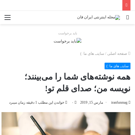
جستجو
منو
برای
باید برخواست
صفحه اصلی
/
سایتــ های ما :)
سایتــ های ما :)
همه نوشته‌های شما را می‌بینند؛
نویسه من؛ صدای قلم تو!
iranfunmag
مارس 15, 2019
۰
خواندن این مطلب 1 دقیقه زمان میبرد