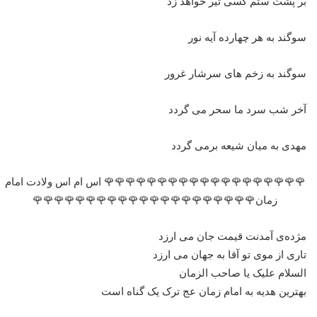
بر پشت ستم کسی تیر خواهد زد
سوگند به هر چهارده آیه نور
سوگند به زخم های سرشار غرور
آخر شب سرد ما سحر می گردد
مهدی به میان شیعه برمی گردد
🌹🌹🌹🌹🌹🌹🌹🌹🌹🌹🌹🌹🌹🌹🌹🌹🌹🌹🌹 اس ام اس ولادت امام
زمان🌹🌹🌹🌹🌹🌹🌹🌹🌹🌹🌹🌹🌹🌹🌹🌹🌹🌹🌹🌹🌹
مژده‌ی آمدنت قیمت جان می‌ ارزد
تاری از موی تو آقا به جهان می‌ ارزد
السلام علیک یا صاحب الزمان
بهترین هدیه به امام زمان عج ترک یک گناه است