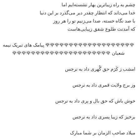
چشم به راه زیباترین بهار نشسته‌ایم اما
خدا می‌داند که انتظار چقدر دیر می‌گذرد بر این دنیا
با صد نگاه خسته، صدا می‌زنیم تو را هر روز
که آمدنت طلوع شفق زیبایی‌هاست
🌹🌹🌹🌹🌹🌹🌹🌹🌹🌹🌹🌹🌹🌹🌹🌹🌹🌹🌹 پیامک های تبریک نیمه
شعبان 🌹🌹🌹🌹🌹🌹🌹🌹🌹🌹🌹🌹🌹🌹🌹🌹🌹🌹🌹🌹🌹
امشب ز کَرَم حق گُهرى داد به نرجس
وز برج ولایت قمرى داد به نرجس
خوش باش که حق بال و پرى داد به نرجس
برخیز که زیبا پسرى داد به نرجس
میلاد صاحب الزمان بر شما مبارک