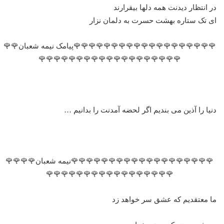
در انتظار دیدنت همه دلها بیقرارند
ای تک ستاره بهشت حسرت به دلمان نزار
🌹🌹🌹🌹🌹🌹🌹🌹🌹🌹🌹🌹🌹🌹🌹🌹🌹🌹🌹پیامک نیمه شعبان🌹🌹
🌹🌹🌹🌹🌹🌹🌹🌹🌹🌹🌹🌹🌹🌹🌹🌹🌹🌹🌹
دنیا را آذین می بندیم اگر لحضه آمدنت را بدانیم …
🌹🌹🌹🌹🌹🌹🌹🌹🌹🌹🌹🌹🌹🌹🌹🌹🌹🌹🌹نیمه شعبان🌹🌹🌹🌹
🌹🌹🌹🌹🌹🌹🌹🌹🌹🌹🌹🌹🌹🌹🌹🌹🌹
ما معتقدیم که عشق سر خواهد زد