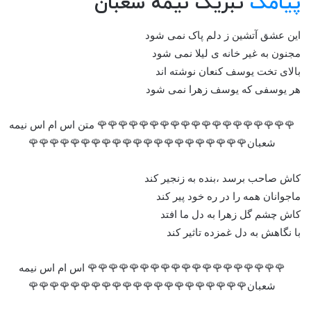
پیامک
تبریک نیمه شعبان
این عشق آتشین ز دلم پاک نمی شود
مجنون به غیر خانه ی لیلا نمی شود
بالای تخت یوسف کنعان نوشته اند
هر یوسفی که یوسف زهرا نمی شود
🌹🌹🌹🌹🌹🌹🌹🌹🌹🌹🌹🌹🌹🌹🌹🌹🌹🌹🌹 متن اس ام اس نیمه
شعبان🌹🌹🌹🌹🌹🌹🌹🌹🌹🌹🌹🌹🌹🌹🌹🌹🌹🌹🌹🌹🌹
کاش صاحب برسد ،بنده به زنجیر کند
ماجوانان همه را در ره خود پیر کند
کاش چشم گل زهرا به دل ما افتد
با نگاهش به دل غمزده تاثیر کند
🌹🌹🌹🌹🌹🌹🌹🌹🌹🌹🌹🌹🌹🌹🌹🌹🌹🌹🌹 اس ام اس نیمه
شعبان🌹🌹🌹🌹🌹🌹🌹🌹🌹🌹🌹🌹🌹🌹🌹🌹🌹🌹🌹🌹🌹