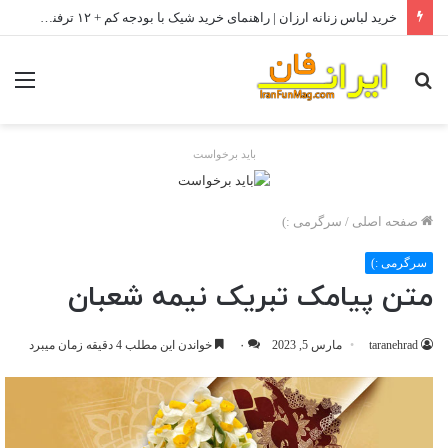
خرید لباس زنانه ارزان | راهنمای خرید شیک با بودجه کم + ۱۲ ترفند طلایی
جستجو
منو
برای
باید برخواست
صفحه اصلی
/
سرگرمی :)
سرگرمی :)
متن پیامک تبریک نیمه شعبان
taranehrad
مارس 5, 2023
۰
خواندن این مطلب 4 دقیقه زمان میبرد