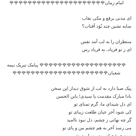
امام زمان🌹🌹🌹🌹🌹🌹🌹🌹🌹🌹🌹🌹🌹🌹🌹🌹🌹🌹🌹🌹🌹
ای مدنی برقع و مکی نقاب
سایه نشین چند بُوَد آفتاب؟
منتظران را به لب آمد نفس
ای ز تو فریاد، به فریاد رس
🌹🌹🌹🌹🌹🌹🌹🌹🌹🌹🌹🌹🌹🌹🌹🌹🌹🌹🌹 پیامک تبریک نیمه
شعبان🌹🌹🌹🌹🌹🌹🌹🌹🌹🌹🌹🌹🌹🌹🌹🌹🌹🌹🌹🌹🌹
پیک صبا دارد به لب از شوق دیدار این سخن
بادا مبارک مقدمت یا سیدی! یابن الحسن
ای دل شیدای ما، گرم تمنای تو
کی شود آخر عیان طلعت زیبای تو
گر چه نهانی ز چشم، دل نبود ناامید
می رسد آخر به هم چشم من و پای تو
نیمه ی شعبان بود روز امید بشر