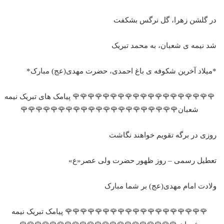
در گلشن زهرا، گل نرگس بشکفت
شد نیمه ی شعبان، به محمد تبریک
*میلاد آخرین شکوفه ی باغ احمدی، حضرت مهدی(عج) مبارک*
🌹🌹🌹🌹🌹🌹🌹🌹🌹🌹🌹🌹🌹🌹🌹🌹🌹🌹🌹 پیامک های تبریک نیمه
شعبان🌹🌹🌹🌹🌹🌹🌹🌹🌹🌹🌹🌹🌹🌹🌹🌹🌹🌹🌹🌹🌹
روزی در برگه تقویم خواهند نگاشت
تعطیل رسمی – روز ظهور حضرت ولی عصر«ع»
ولادت امام مهدی(عج) بر شما مبارک
🌹🌹🌹🌹🌹🌹🌹🌹🌹🌹🌹🌹🌹🌹🌹🌹🌹🌹🌹 پیامک تبریک نیمه