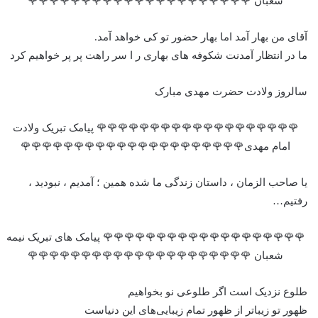
شعبان 🌹🌹🌹🌹🌹🌹🌹🌹🌹🌹🌹🌹🌹🌹🌹🌹🌹🌹🌹🌹🌹
آقای من بهار آمد اما بهار حضور تو کی خواهد آمد.
ما در انتظار آمدنت شکوفه های بهاری ر ا سر راهت پر پر خواهیم کرد
سالروز ولادت حضرت مهدی مبارک
🌹🌹🌹🌹🌹🌹🌹🌹🌹🌹🌹🌹🌹🌹🌹🌹🌹🌹🌹 پیامک تبریک ولادت
امام مهدی🌹🌹🌹🌹🌹🌹🌹🌹🌹🌹🌹🌹🌹🌹🌹🌹🌹🌹🌹🌹🌹
یا صاحب الزمان ، داستان زندگی ما شده همین ؛ آمدیم ، نبودید ،
رفتیم…
🌹🌹🌹🌹🌹🌹🌹🌹🌹🌹🌹🌹🌹🌹🌹🌹🌹🌹🌹 پیامک های تبریک نیمه
شعبان 🌹🌹🌹🌹🌹🌹🌹🌹🌹🌹🌹🌹🌹🌹🌹🌹🌹🌹🌹🌹🌹
طلوع نزدیک است اگر طلوعی نو بخواهیم
ظهور تو زیباتر از ظهور تمام زیبایی‌های این دنیاست