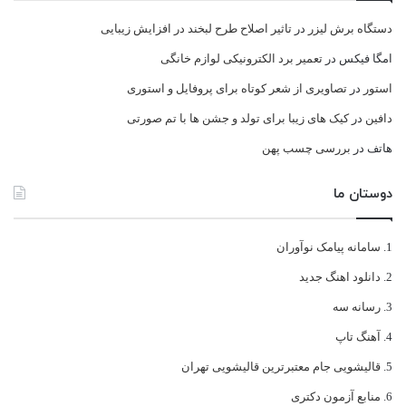
دستگاه برش لیزر
در
تاثیر اصلاح طرح لبخند در افزایش زیبایی
امگا فیکس
در
تعمیر برد الکترونیکی لوازم خانگی
استور
در
تصاویری از شعر کوتاه برای پروفایل و استوری
دافین
در
کیک های زیبا برای تولد و جشن ها با تم صورتی
هاتف
در
بررسی چسب پهن
دوستان ما
سامانه پیامک نوآوران
دانلود اهنگ جدید
رسانه سه
آهنگ تاپ
قالیشویی جام معتبرترین قالیشویی تهران
منابع آزمون دکتری