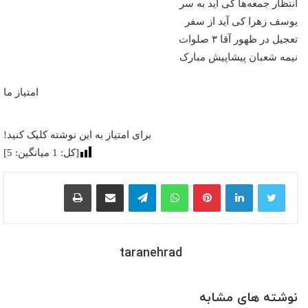
انتظار جمعه‌ها کی آید به سر
یوسف زهرا کی آید از سفر
تعجیل در ظهور آقا ۳ صلوات
نیمه شعبان پیشاپیش مبارک
امتیاز ما
برای امتیاز به این نوشته کلیک کنید!
[کل:
1
میانگین:
5
]
پینترست
واتس آپ
تلگرام
اشتراک گذاری از طریق ایمیل
چاپ
taranehrad
نوشته های مشابه