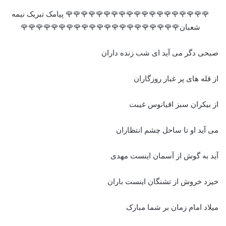
🌹🌹🌹🌹🌹🌹🌹🌹🌹🌹🌹🌹🌹🌹🌹🌹🌹🌹🌹 پیامک تبریک نیمه
شعبان🌹🌹🌹🌹🌹🌹🌹🌹🌹🌹🌹🌹🌹🌹🌹🌹🌹🌹🌹🌹🌹
صبحی دگر می آید ای شب زنده داران
از قله های پر غبار روزگاران
از بیکران سبز اقیانوس غیبت
می آید او تا ساحل چشم انتظاران
آید به گوش از آسمان اینست مهدی
خیزد خروش از تشنگان اینست باران
میلاد امام زمان بر شما مبارک