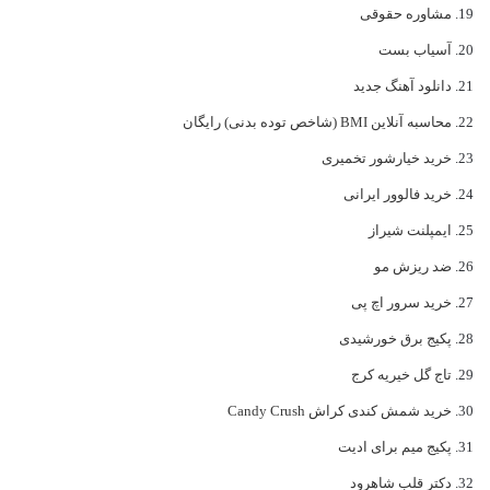
مشاوره حقوقی
آسیاب بست
دانلود آهنگ جدید
محاسبه آنلاین BMI (شاخص توده بدنی) رایگان
خرید خیارشور تخمیری
خرید فالوور ایرانی
ایمپلنت شیراز
ضد ریزش مو
خرید سرور اچ پی
پکیج برق خورشیدی
تاج گل خیریه کرج
خرید شمش کندی کراش Candy Crush
پکیج میم برای ادیت
دکتر قلب شاهرود