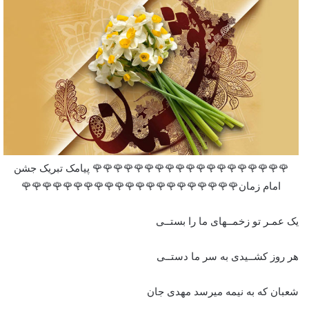
🌹🌹🌹🌹🌹🌹🌹🌹🌹🌹🌹🌹🌹🌹🌹🌹🌹🌹🌹 پیامک تبریک جشن
امام زمان🌹🌹🌹🌹🌹🌹🌹🌹🌹🌹🌹🌹🌹🌹🌹🌹🌹🌹🌹🌹🌹
یک عمـر تو زخمــهای ما را بستــی
هر روز کشــیدی به سر ما دستــی
شعبان که به نیمه می‏رسد مهدی جان