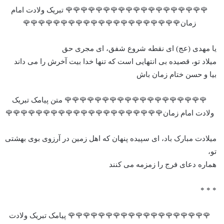
🌹🌹🌹🌹🌹🌹🌹🌹🌹🌹🌹🌹🌹🌹🌹🌹🌹🌹🌹 تبریک ولادت امام
زمان🌹🌹🌹🌹🌹🌹🌹🌹🌹🌹🌹🌹🌹🌹🌹🌹🌹🌹🌹🌹🌹
یا مهدی (عج) ای نقطه شروع شفق، ای مجری حق
میلاد تو، قصیده بی انتهایی است که تنها خدا بیت آخرش را می داند
بیا و حسن ختام زمان باش
🌹🌹🌹🌹🌹🌹🌹🌹🌹🌹🌹🌹🌹🌹🌹🌹🌹🌹🌹 متن پیامک تبریک
ولادت امام زمان🌹🌹🌹🌹🌹🌹🌹🌹🌹🌹🌹🌹🌹🌹🌹🌹🌹🌹🌹🌹🌹
میلادت مبارک باد، ای سپیده پنهان که اهل زمین در آرزوی بوی بهشتی
تو،
هماره دعای فرج را زمزمه می کنند
* * *
🌹🌹🌹🌹🌹🌹🌹🌹🌹🌹🌹🌹🌹🌹🌹🌹🌹🌹🌹 پیامک تبریک ولادت