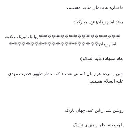
ما تــازه به یادمان می‏آیـد هستــی
میلاد امام زمان(عج) مبارکباد
🌹🌹🌹🌹🌹🌹🌹🌹🌹🌹🌹🌹🌹🌹🌹🌹🌹🌹🌹 پیامک تبریک ولادت
امام زمان🌹🌹🌹🌹🌹🌹🌹🌹🌹🌹🌹🌹🌹🌹🌹🌹🌹🌹🌹🌹🌹
امام سجاد
(علیه السلام):
بهترین مردم هر زمان کسانی هستند که منتظر ظهور حضرت مهدی
علیه السلام هستند. ]
روشن شد از این عید، جهان تاریک
یا رب بنما ظهور مهدی نزدیک