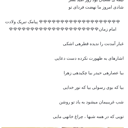
شادی امروز ما نهضت فردای تو
🌹🌹🌹🌹🌹🌹🌹🌹🌹🌹🌹🌹🌹🌹🌹🌹🌹🌹🌹 پیامک تبریک ولادت
امام زمان🌹🌹🌹🌹🌹🌹🌹🌹🌹🌹🌹🌹🌹🌹🌹🌹🌹🌹🌹🌹🌹
غبار آمدنت را ندیده قطره‏ی اشکی
اشاره‏ای به ظهورت نکرده دست دعایی
بیا عصاره‏ی حیدر بیا چکیده‏ی زهرا
بیا که بوی رسولی بیا که نور خدایی
شب غریبی‏مان می‏شود به یاد تو روشن
تویی که در همه شب‏ها ، چراغ خانه‏ی مایی