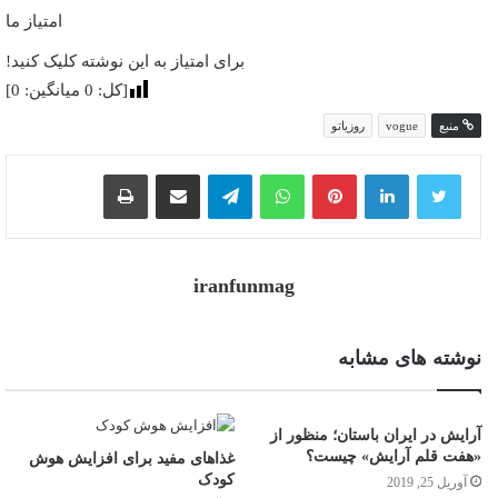
امتیاز ما
برای امتیاز به این نوشته کلیک کنید!
[کل:
0
میانگین:
0
]
منبع
vogue
روزیاتو
پینترست
واتس آپ
تلگرام
اشتراک گذاری از طریق ایمیل
چاپ
iranfunmag
نوشته های مشابه
آرایش در ایران باستان؛ منظور از
«هفت قلم آرایش» چیست؟
غذاهای مفید برای افزایش هوش
کودک
آوریل 25, 2019