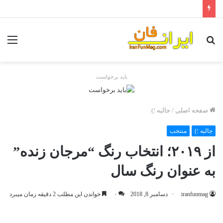
جستجو
منو
برای
باید برخواست
صفحه اصلی
/
جالبه ؛)
جالبه ؛)
منتخب
از ۲۰۱۹؛ انتخاب رنگ “مرجان زنده”
به عنوان رنگ سال
iranfunmag
دسامبر 8, 2018
۰
خواندن این مطلب 2 دقیقه زمان میبرد