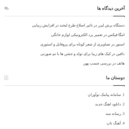
آخرین دیدگاه ها
دستگاه برش لیزر
در
تاثیر اصلاح طرح لبخند در افزایش زیبایی
امگا فیکس
در
تعمیر برد الکترونیکی لوازم خانگی
استور
در
تصاویری از شعر کوتاه برای پروفایل و استوری
دافین
در
کیک های زیبا برای تولد و جشن ها با تم صورتی
هاتف
در
بررسی چسب پهن
دوستان ما
سامانه پیامک نوآوران
دانلود اهنگ جدید
رسانه سه
آهنگ تاپ