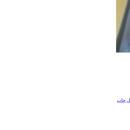
ل
چاپ