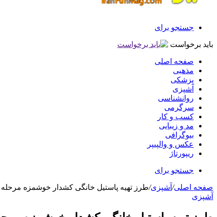
جستجو برای
باید برخواست
صفحه اصلی
مذهبی
پزشکی
آشپزی
روانشناسی
سرگرمی
کسب و کار
مد و زیبایی
بیوگرافی
عکس و والپیپر
ریپورتاژ
جستجو برای
صفحه اصلی
/
آشپزی
/
طرز تهیه پاستیل خانگی کشدار خوشمزه مرحله 
آشپزی