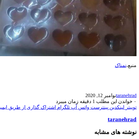
منبع،
نمناک
taranehrad
نوامبر 12, 2020
۰
خواندن این مطلب 1 دقیقه زمان میبرد
توییتر
لینکدین
پینترست
واتس آپ
تلگرام
اشتراک گذاری از طریق ایمی
taranehrad
نوشته های مشابه