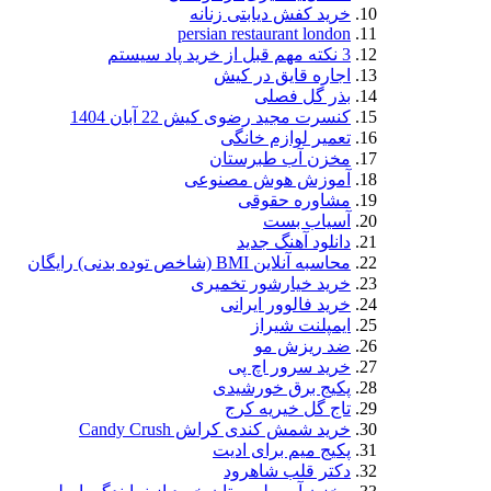
خرید کفش دیابتی زنانه
persian restaurant london
3 نکته مهم قبل از خرید پاد سیستم
اجاره قایق در کیش
بذر گل فصلی
کنسرت مجید رضوی کیش 22 آبان 1404
تعمیر لوازم خانگی
مخزن آب طبرستان
آموزش هوش مصنوعی
مشاوره حقوقی
آسیاب بست
دانلود آهنگ جدید
محاسبه آنلاین BMI (شاخص توده بدنی) رایگان
خرید خیارشور تخمیری
خرید فالوور ایرانی
ایمپلنت شیراز
ضد ریزش مو
خرید سرور اچ پی
پکیج برق خورشیدی
تاج گل خیریه کرج
خرید شمش کندی کراش Candy Crush
پکیج میم برای ادیت
دکتر قلب شاهرود