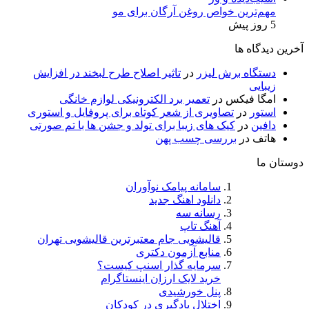
مهم‌ترین خواص روغن آرگان برای مو
5 روز پیش
آخرین دیدگاه ها
دستگاه برش لیزر
در
تاثیر اصلاح طرح لبخند در افزایش
زیبایی
امگا فیکس
در
تعمیر برد الکترونیکی لوازم خانگی
استور
در
تصاویری از شعر کوتاه برای پروفایل و استوری
دافین
در
کیک های زیبا برای تولد و جشن ها با تم صورتی
هاتف
در
بررسی چسب پهن
دوستان ما
سامانه پیامک نوآوران
دانلود اهنگ جدید
رسانه سه
آهنگ تاپ
قالیشویی جام معتبرترین قالیشویی تهران
منابع آزمون دکتری
سرمایه گذار اسنپ کیست؟
خرید لایک ارزان اینستاگرام
پنل خورشیدی
اختلال یادگیری در کودکان