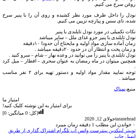
روغن سرخ می کنیم.
نودل را داخل ظرف مورد نظر کشیده و روی آن را با پنیر سرخ
شده، تای سس و پیازچه تزیین می کنیم.
نکات تکمیلی در مورد نودل تایلندی با پنیر
نودل تایلندی با پنیر جزو غذای ملل – سایر میباشد
زمان آماده سازی مواد اولیه و مایحتاج آن حدودا ۱۰دقیقه
و زمان پخت و انتظار آن در حدود ۲۰دقیقه میباشد .
نودل تایلندی با پنیر را می توانید در وعده نهار – شام – سرو کنید .
همچنین میتوان در ماه رمضان به عنوان سحری – افطار – میل کرد
.
توجه نمایید مقدار مواد اولیه و دستور تهیه برای ۲ نفر مناسب
میباشد .
منبع،
نمناک
امتیاز ما
برای امتیاز به این نوشته کلیک کنید!
[کل:
0
میانگین:
0
]
taranehrad
جولای 12, 2020
۰
خواندن این مطلب 1 دقیقه زمان میبرد
توییتر
لینکدین
پینترست
واتس آپ
تلگرام
اشتراک گذاری از طریق
ایمیل
چاپ