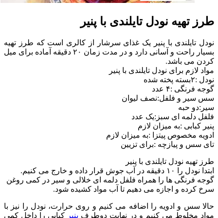
طرز تهیه نودل تایلندی با پنیر
نودل تایلندی با پنیر یک غذای سرشار از کالری است که طرز تهیه
بسیار راحت و آسانی دارد و در مدت زمان ۲۰ دقیقه آماده برای میل
کردن می باشد.
مواد لازم برای نودل تایلندی با پنیر
نودل :٢بسته پخته شده
گوجه فرنگی :۴ عدد
سس سیر و فلفل:نصف لیوان
سیر:دو حبه
فلفل دلمه ای سبز:یک عدد
پنیر کبابی :به میزان لازم
ادویه مخصوص پیتزا :به میزان لازم
تای سس و پیازچه :برای تزیین
طرز تهیه نودل تایلندی با پنیر
ابتدا نودل را ١٠ دقیقه در آب جوش قرار داده و خارج می کنیم.
گوجه فرنگی ها را همراه فلفل دلمه ای خلالی و سیر در کمی روغن
سرخ کرده و اجازه می دهیم تا آب مواد کشیده شود.
حالا سس و ادویه را اضافه می کنیم و روی حرارت، نودل را نیز با
مواد مخلوط می کنیم و در نهایت دوطرف
پنیر
کبابی را داخل کمی