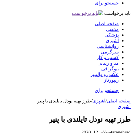
جستجو برای
باید برخواست
صفحه اصلی
مذهبی
پزشکی
آشپزی
روانشناسی
سرگرمی
کسب و کار
مد و زیبایی
بیوگرافی
عکس و والپیپر
ریپورتاژ
جستجو برای
صفحه اصلی
/
آشپزی
/
طرز تهیه نودل تایلندی با پنیر
آشپزی
طرز تهیه نودل تایلندی با پنیر
taranehrad
جولای 12, 2020