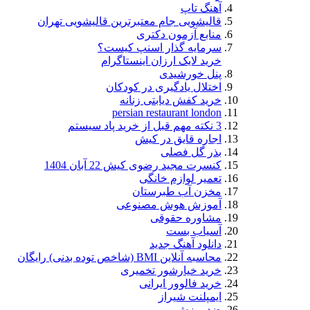
آهنگ تاپ
قالیشویی جام معتبرترین قالیشویی تهران
منابع آزمون دکتری
سرمایه گذار اسنپ کیست؟
خرید لایک ارزان اینستاگرام
پنل خورشیدی
اختلال یادگیری در کودکان
خرید کفش دیابتی زنانه
persian restaurant london
3 نکته مهم قبل از خرید پاد سیستم
اجاره قایق در کیش
بذر گل فصلی
کنسرت مجید رضوی کیش 22 آبان 1404
تعمیر لوازم خانگی
مخزن آب طبرستان
آموزش هوش مصنوعی
مشاوره حقوقی
آسیاب بست
دانلود آهنگ جدید
محاسبه آنلاین BMI (شاخص توده بدنی) رایگان
خرید خیارشور تخمیری
خرید فالوور ایرانی
ایمپلنت شیراز
ضد ریزش مو