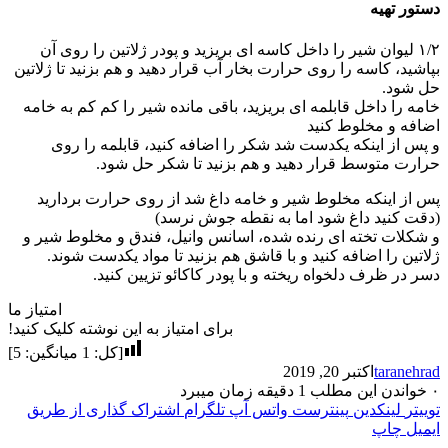
دستور تهیه
۱/۲ لیوان شیر را داخل کاسه ای بریزید و پودر ژلاتین را روی آن
بپاشید، کاسه را روی حرارت بخار آب قرار دهید و هم بزنید تا ژلاتین
حل شود.
خامه را داخل قابلمه ای بریزید، باقی مانده شیر را کم کم به خامه
اضافه و مخلوط کنید
و پس از اینکه یکدست شد شکر را اضافه کنید، قابلمه را روی
حرارت متوسط قرار دهید و هم بزنید تا شکر حل شود.
پس از اینکه مخلوط شیر و خامه داغ شد از روی حرارت بردارید
(دقت کنید داغ شود اما به نقطه جوش نرسد)
و شکلات تخته ای رنده شده، اسانس وانیل، فندق و مخلوط شیر و
ژلاتین را اضافه کنید و با قاشق هم بزنید تا مواد یکدست شوند.
دسر در ظرف دلخواه ریخته و‌ با پودر کاکائو تزیین کنید.
امتیاز ما
برای امتیاز به این نوشته کلیک کنید!
[کل:
1
میانگین:
5
]
taranehrad
اکتبر 20, 2019
۰
خواندن این مطلب 1 دقیقه زمان میبرد
توییتر
لینکدین
پینترست
واتس آپ
تلگرام
اشتراک گذاری از طریق
ایمیل
چاپ