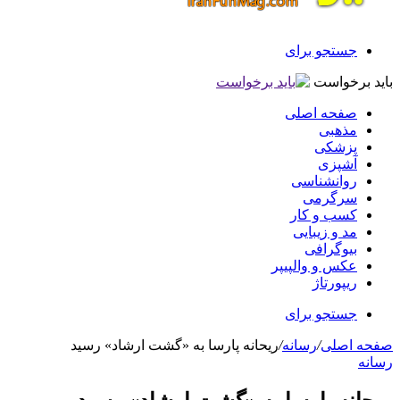
جستجو برای
باید برخواست
صفحه اصلی
مذهبی
پزشکی
آشپزی
روانشناسی
سرگرمی
کسب و کار
مد و زیبایی
بیوگرافی
عکس و والپیپر
ریپورتاژ
جستجو برای
صفحه اصلی
/
رسانه
/
ریحانه پارسا به «گشت ارشاد» رسید
رسانه