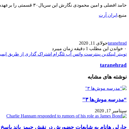
حامد افضلی و امین محمودی نگارش این سریال۳۰ قسمتی را برعهده دارند. رحمان سیفی آزاد و علی طلوعی تهیه کنندگان این سریال نمایش خانگی هستند.
منبع،
ایران آرت
taranehrad
جولای 11, 2020
۰
خواندن این مطلب 1 دقیقه زمان میبرد
توییتر
لینکدین
پینترست
واتس آپ
تلگرام
اشتراک گذاری از طریق ایمی
taranehrad
نوشته های مشابه
“مدرسه موش‌ها ۳”
سپتامبر 17, 2020
چارلی هانام به شایعات حضورش در نقش جیمز باند پاسخ د