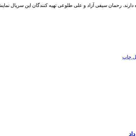
ل
چاپ
اد