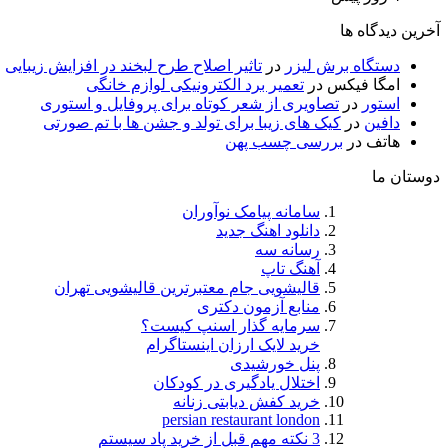
آخرین دیدگاه ها
دستگاه برش لیزر
در
تاثیر اصلاح طرح لبخند در افزایش زیبایی
امگا فیکس
در
تعمیر برد الکترونیکی لوازم خانگی
استور
در
تصاویری از شعر کوتاه برای پروفایل و استوری
دافین
در
کیک های زیبا برای تولد و جشن ها با تم صورتی
هاتف
در
بررسی چسب پهن
دوستان ما
سامانه پیامک نوآوران
دانلود اهنگ جدید
رسانه سه
آهنگ تاپ
قالیشویی جام معتبرترین قالیشویی تهران
منابع آزمون دکتری
سرمایه گذار اسنپ کیست؟
خرید لایک ارزان اینستاگرام
پنل خورشیدی
اختلال یادگیری در کودکان
خرید کفش دیابتی زنانه
persian restaurant london
3 نکته مهم قبل از خرید پاد سیستم