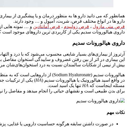
همانطور که می دانید دارو ها به منظور درمان و یا پیشگیری از بیماری
دارو ها در انواع مختلف قرص، شربت، آمپول و … وجود دارند.
قرص متی مازول
،
قرص زولپیدم
،
قرص آمانتادین
و … نمونه هایی از 
داروی هیالورونات سدیم یکی از کاربردی ترین داروهای موجود است ک
داروی هیالورونات سدیم
آرتروز از بیماری‌های بسیار شایعی محسوب می‌شود که با درد و التها
این بیماری در اثر از بین رفتن غضروف و ساییدگی استخوان مفاصل به وج
بیش از نیمی از شکایات سالمندان نسبت به درد استخوان‌های‌شان مربو
هیالورونات سدیم (Sodium Hyaluronate) از داروهایی است که به منظور درمان زانودرد ناشی از آرتروز زانو تجویز می‌شود.
در واقع اسید هیالورونیک یا هیالورونات سدیم (
HA
) یکی از ترکیبات ج
مسئله اینجاست که
HA
تنها یک اسید است.
برای بدن طبیعی است و نقش­های حیاتی را انجام می­دهد و مفاصل را نرم
نکات مهم
در صورت داشتن سابقه هرگونه حساسیت دارویی یا غذایی، پزشک