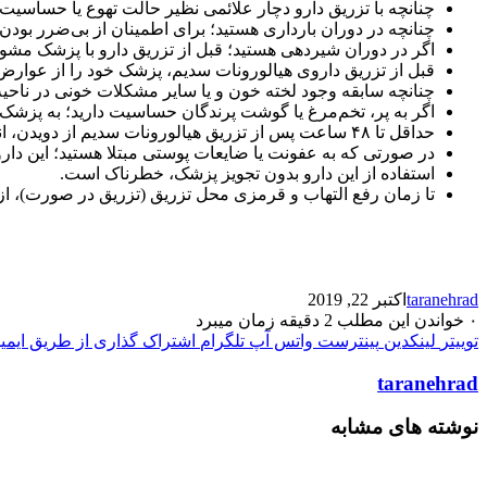
چنانچه با تزریق دارو دچار علائمی نظیر حالت تهوع یا حساسیت 
چنانچه در دوران بارداری هستید؛ برای اطمینان از بی‌ضرر بودن
اگر در دوران شیردهی هستید؛ قبل از تزریق دارو با پزشک مشو
قبل از تزریق داروی هیالورونات سدیم، پزشک خود را از عوارض و 
چنانچه سابقه وجود لخته خون و یا سایر مشکلات خونی در ناحیه پا
اگر به پر، تخم‌مرغ یا گوشت پرندگان حساسیت دارید؛ به پزشک 
حداقل تا ۴۸ ساعت پس از تزریق هیالورونات سدیم از دویدن، انجام دادن فعالیت شدید، انجام ورزش‌هایی مانند فوتبال و تنیس، خودداری کنید.
در صورتی که به عفونت یا ضایعات پوستی مبتلا هستید؛ این دارو 
استفاده از این دارو بدون تجویز پزشک، خطرناک است.
تا زمان رفع التهاب و قرمزی محل تزریق (تزریق در صورت)، از 
taranehrad
اکتبر 22, 2019
۰
خواندن این مطلب 2 دقیقه زمان میبرد
توییتر
لینکدین
پینترست
واتس آپ
تلگرام
اشتراک گذاری از طریق ایمی
taranehrad
نوشته های مشابه