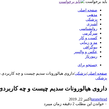
باید برخواست
صفحه اصلی
مذهبی
پزشکی
آشپزی
روانشناسی
سرگرمی
کسب و کار
مد و زیبایی
بیوگرافی
عکس و والپیپر
ریپورتاژ
جستجو برای
صفحه اصلی
/
پزشکی
/
داروی هیالورونات سدیم چیست و چه کاربردی د
پزشکی
داروی هیالورونات سدیم چیست و چه کاربردی 
taranehrad
اکتبر 22, 2019
۰
خواندن این مطلب 2 دقیقه زمان میبرد