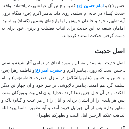
حسن (ع) و
امام حسین (ع)
که به پنج تن آل عبا شهرت یافته‌اند. واقعه
حدیث کِساء در خانه ام سلمه، روی داد. پیامبر اکرم (ص) هنگام نزول
آیه تطهیر، خود و خاندان خویش را با پارچه‌ای پشمین (کِساء) پوشانید.
امامان شیعه به این حدیث برای اثبات فضیلت و برتری خود برای به
دست گرفتن خلافت استناد کرده‌اند.
اصل حدیث
اصل حدیث ـ به مقدار مسلم و مورد اتفاق در تمامی آثار شیعه و سنی
ـ چنین است که روزی پیامبر اکرم و
حضرت امیر (ع)
و فاطمه زهرا (س)
و حسن و حسین (علیهم‌السّلام) در منزل حضرت فاطمه(س) یا‌ ام
سلمه گرد هم آمدند، پیامبر بالاپوشی بر سر خود و آن چهار تن دیگر
افکند، و در آن حال چنین دعا کرد: «خدایا اینان اهل‌بیت و ویژگان منند،
پس هر پلیدی را از ایشان بزدای و آنان را (از هر عیب و گناه) پاک و
مطهر بدار» پس از آن جبرئیل فرود آمد، و آیه تطهیر: «انما یرید الله
لیذهب عنکم الرجس اهل البیت و یطهرکم تطهیرا»