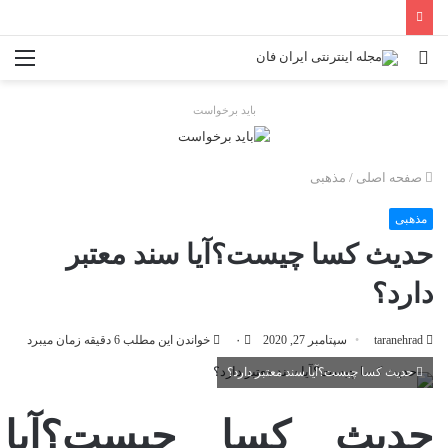
جستجو
منو
برای
باید برخواست
صفحه اصلی
/
مذهبی
مذهبی
حدیث کسا چیست؟آیا سند معتبر
دارد؟
taranehrad
سپتامبر 27, 2020
۰
خواندن این مطلب 6 دقیقه زمان میبرد
حدیث کسا چیست؟آیا سند معتبر دارد؟
حدیث کسا چیست؟آیا