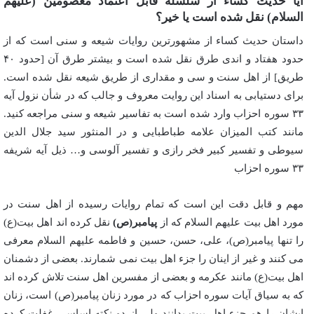
آیا حدیث کساء از سلسله قابل اعتماد معصومین (علیهم
السلام) نقل شده است یا خیر؟
داستان حدیث کساء از مشهورترین روایات شیعه و سنی است که از
حدود هفتاد و اندی طرق نقل شده است و بیشتر طرق آن [حدود ۴۰
طریق] از اهل سنت و سی و مقداری از طریق شیعه نقل شده است.
برای دستیابی به اسناد این روایت معروف و جالب که در شأن نزول آیه
۳۳ سوره احزاب وارد شده است به تفاسیر شیعه و سنی مراجعه کنید.
مانند کتب المیزان علامه طباطبایی و در المنثور سید جلال الدین
سیوطی و تفسیر کبیر فخر رازی و تفسیر آلوسی و… ذیل آیه شریفه
۳۳ سوره احزاب
مهم و قابل دقت این است که تمام روایات رسیده از اهل سنت در
مورد اهل بیت علیهم السلام که از
پیامبر(ص)
نقل کرده اند اهل بیت(ع)
را تنها پیامبر(ص)، علی، حسن، حسین و فاطمه علیهم السلام معرفی
می کنند و غیر از اینان را جزء اهل بیت نمی شمارند. بعضی از دشمنان
اهل بیت(ع) مانند عکرمه و بعضی از مفسرین اهل سنت تلاش کرده اند
که به سیاق آیات سوره احزاب که در مورد زنان پیامبر(ص) است، زنان
ایشان را هم جزء اهل بیت بدانند ولی از دو نکته اساسی غفلت کرده