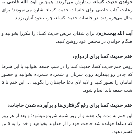
خواندن حدیث کساء
، سفارش می‌کردند. همچنین
آیت الله قاضی
به
رعایت آداب خاصی برای جلسات حدیث کساء اشاره می‌نمودند؛ برای
مثال می‌فرمودند: در جلسات حدیث کساء، چوب عود آتش بزنید.
آیت الله بهجت(ره)
: برای شفای مریض حدیث کساء را مکررا بخوانید و
هنگام خواندن در مجلس عود روشن کنید.
ختم حدیث کسا برای ازدواج:
روش ختم حدیث کسا: حدیث کسا را در شب جمعه بخوانید با این شرط
که چادر رو بیندازید روی سرتان و شمرده شمرده بخوانید و حضور
امامان را تصور کنید و لابه لای دعا حاجتتان را بگویید … این ختم تا ۵
شب جمعه باید انجام شود.
ختم حدیث کسا برای رفع گرفتاری‌ها و برآورده شدن حاجات:
این ختم به مدت یک هفته و از روز شنبه شروع میشود؛ و بعد از هر روز
که دعا‌ها خوانده شد حاجت خود را از خداوند بخواهید و خدا را به ۵ تن
قسم دهید.