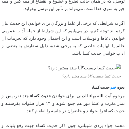
توسل، که در همان حالت تضرع و خشوع و انقطاع از همه کس و همه
چیز به سوی خدا است، می‌تواند بر تأثیر این توسل بیفزاید.
اگر به شرایطی که برخی از علما و بزرگان برای خواندن این حدیث بیان
کرده اند توجه کنیم، در می‌یابیم که این شرایط از جمله آداب عمومی
خواندن دعا‌ها و توسلات است و این احتمال وجود دارد که تجربیات آن
عالم یا الهامات خاصی که به برخی شده، دلیل سفارش به بعضی از
آداب خواندن حدیث کسا باشد.
حدیث کسا چیست؟آیا سند معتبر دارد؟
نحوه
ختم
حدیث کسا:
مرحوم آیت الله بهاء الدینی: برای خواندن
حدیث کساء
چند نفر، پس از
نماز مغرب و عشا دور هم جمع شوند و ۱۴ هزار صلوات بفرستند و
حدیث کساء را بخوانند و حاضران در جلسه را اطعام کنند.
محمد جواد یزدی شیبانی: چون ذکر حدیث کساء جهت رفع بلیات و