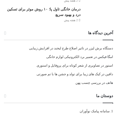
2 هفته پیش
درمان خانگی تاول پا؛ ۱۰ روش موثر برای تسکین
درد و بهبود سریع
2 هفته پیش
آخرین دیدگاه ها
دستگاه برش لیزر
در
تاثیر اصلاح طرح لبخند در افزایش زیبایی
امگا فیکس
در
تعمیر برد الکترونیکی لوازم خانگی
استور
در
تصاویری از شعر کوتاه برای پروفایل و استوری
دافین
در
کیک های زیبا برای تولد و جشن ها با تم صورتی
هاتف
در
بررسی چسب پهن
دوستان ما
سامانه پیامک نوآوران