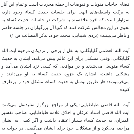
قضای حاجات منویات و فیوضات از جملۀ مجربات است و تمام این آثار
به برکت واسطه‌های الهی برای جلسات حدیث کساء وجود دارد،
سزاوار است که افرد علاقه‌مند به شرکت در جلسات حدیث کساء به
نحوی در این مجالس شرکت کنند که گویا آن بزرگواران در جلسه حاضر
و ناظر می‌بینند» (یزدی شیبایی، محمد جواد، تذکر المصائب ص ۱)
آیت الله العظمی گلپایگانی: به نقل از برخی از نزدیکان مرحوم آیت الله
گلپایگانی، وقتی مشکلی برای این عالم پیش می‌آمد، ایشان به حدیث
کساء متوسل می‌شدند و در مواقعی که کسی نزد ایشان می‌آمد و
مشکلی داشت، ایشان یک جزوه حدیث کساء به او می‌دادند و
می‌فرمودند: «از طریق توسل به حدیث کساء، مشکل خود را برطرف
کنید».
آیت الله قاضی طباطبایی: یکی از مراجع بزرگوار تقلیدنقل می‌کنند:
آیت الله قاضی استاد عرفان و اخلاق علامه طباطبایی، صاحب تفسیر
المیزان، به حدیث کساء بسیار اعتقاد داشت و اگر کسی به ایشان
مراجعه می‌کرد و از مشکلات خود برای ایشان می‌گفت، در جواب به