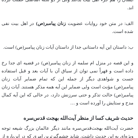
اند.
الف: در متن خود روایات عضویت
زنان پیامبر(ص)
در اهل بیت نفی
شده است.
ب: داستان این آیه داستانی جدا از داستان آیات زنان پیامبر(ص) است.
و این قصه در منزل ام سلمه از زنان پیامبر(ص) در قضیه ای جدا رخ
داده است و قهراً نمی توان از سیاق آن با آیات بعد و قبل استفاده
جست و شواهدی دیگر از جمله این که تمام ضمایر آیات زنان
پیامبر(ص) مؤنث است ولی ضمایر این آیه همه مذکر هستند. آیات زنان
پیامبر(ص) حالت تذکر و حتی سرزنش دارد، در حالی که این آیه کمال
مدح و ستایش را آورده است و …
حدیث شریف کسا از منظر آیت‌الله بهجت قدس‌سره
حضرت آیت‌الله بهجت‌قدس‌سره مانند دیگر عالمان بزرگ شیعه توجه
ویژه‌ای به این حدیث داشت. شاید چشم‌گیرترین امری که در این‌باره از