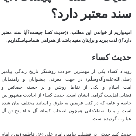
سند معتبر دارد؟
امیدواریم از خواندن این مطلب، ((حدیث کسا چیست؟آیا سند معتبر
دارد؟)) لذت ببرید و برایتان مفید باشد،از همراهی شماسپاسگذاریم.
حدیث کساء
رویداد کساء یکی از مهمترین حوادث روشنگر تاریخ زندگی پیامبر
(صلی‌الله‌علیه‌و‌آله‌وسلّم) در جهت معرفی پیشوایان و راهنمایان
امت اسلام و یکی از نقاط روشن و بر جسته خصائص و
فضایل اهل‌بیت گرامی ایشان است. حدیث کساء از احادیث مشهور بین
خاصه و عامه که در کتب فریقین به طرق و اسانید مختلف بیان شده
است و مبدا اصطلاحاتی همچون اصحاب کساء، آل عباء پنج تن آل
عبا و… گردیده است.
حدیث کسا حدیثی در فضیلت پیامبر، امام علی (ع)، فاطمه (س)، امام