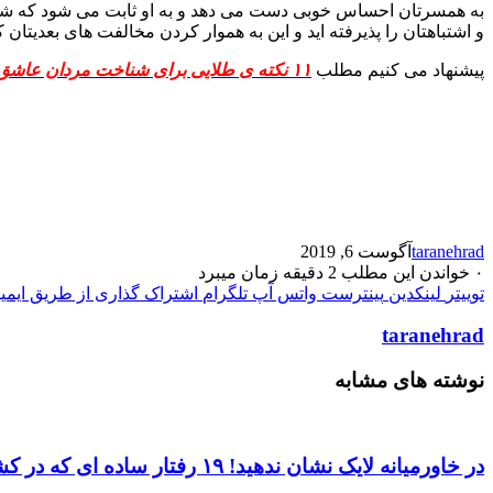
به همسرتان احساس خوبی دست می دهد و به او ثابت می شود که ش
و اشتباهتان را پذیرفته اید و این به هموار کردن مخالفت های بعدیتان
پیشنهاد می کنیم مطلب
۱۱ نکته ی طلایی برای شناخت مردان عاشق
taranehrad
آگوست 6, 2019
۰
خواندن این مطلب 2 دقیقه زمان میبرد
توییتر
لینکدین
پینترست
واتس آپ
تلگرام
اشتراک گذاری از طریق ایمی
taranehrad
نوشته های مشابه
در خاورمیانه لایک نشان ندهید! ۱۹ رفتار ساده ای که در کشورهای دیگر بی ادبانه هستند