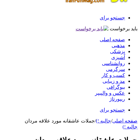
جستجو برای
باید برخواست
صفحه اصلی
مذهبی
پزشکی
آشپزی
روانشناسی
سرگرمی
کسب و کار
مد و زیبایی
بیوگرافی
عکس و والپیپر
ریپورتاژ
جستجو برای
صفحه اصلی
/
جالبه ؛)
/
جملات عاشقانه مورد علاقه مردان
جالبه ؛)