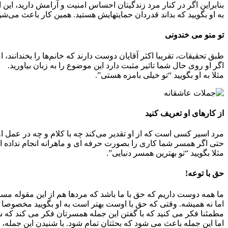
بنابراین اگر در کنار مرد زندگی‎تان احساس امنیت و آرامش دارید، این احساستان را در حضور او به زبان آورید.
به او بگویید که بداند قدردان حمایت‎هایش هستید. همین کار باعث می‌شود که او برای دادن حس امنیت به شما، بیشتر تلاش کند.
تو منو می خندونی
طبق تحقیقات، تقریبا اکثر آقایان دوست دارند که خانم‌ها را بخندانند، 
اگر او روی حال شما تاثیر مثبت دارد این موضوع را به زبان بیاورید.
مثلا به او بگویید “تو خیلی بامزه هستی”.
از کارهای او تعریف کنید
مرد اسیر کسی است که از او تقدیر می‌کند چه با کلام و چه در عمل ا
حتی اگر همسر شما کاری را بصورت حرفه ای و ماهرانه انجام نداده ا
مثلا بگویید “تو بهترین همسر دنیایی”.
حق با توعه!
ما همه دوست داریم که حق با ما باشد که مردها هم از این مقوله مستث
اما نه همیشه. وقتی که حق با اوست بهتر است به او بگویید مخصوصا اگ
مطمئنا فکر می کنید که با گفتن این جمله همسرتان فکر می کند که شما
اما این جمله باعث می شود که بحثتان تمام شود. با شنیدن این جمله،