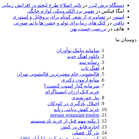
دستگاه برش لیزر
در
تاثیر اصلاح طرح لبخند در افزایش زیبایی
امگا فیکس
در
تعمیر برد الکترونیکی لوازم خانگی
استور
در
تصاویری از شعر کوتاه برای پروفایل و استوری
دافین
در
کیک های زیبا برای تولد و جشن ها با تم صورتی
هاتف
در
بررسی چسب پهن
دوستان ما
سامانه پیامک نوآوران
دانلود اهنگ جدید
رسانه سه
آهنگ تاپ
قالیشویی جام معتبرترین قالیشویی تهران
منابع آزمون دکتری
سرمایه گذار اسنپ کیست؟
خرید لایک ارزان اینستاگرام
پنل خورشیدی
اختلال یادگیری در کودکان
خرید کفش دیابتی زنانه
persian restaurant london
3 نکته مهم قبل از خرید پاد سیستم
اجاره قایق در کیش
بذر گل فصلی
کنسرت مجید رضوی کیش 22 آبان 1404