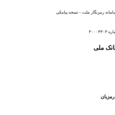
سامانه رمزنگار ملت – نسخه پیامکی
انک ملی
رمزبان