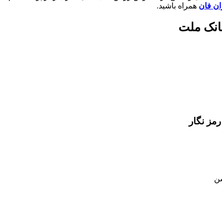
ران فان
همراه باشید.
بانک ملت
مز نگار
شن