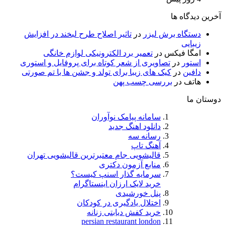
رین دیدگاه ها
دستگاه برش لیزر
در
تاثیر اصلاح طرح لبخند در افزایش
زیبایی
امگا فیکس
در
تعمیر برد الکترونیکی لوازم خانگی
استور
در
تصاویری از شعر کوتاه برای پروفایل و استوری
دافین
در
کیک های زیبا برای تولد و جشن ها با تم صورتی
هاتف
در
بررسی چسب پهن
ستان ما
سامانه پیامک نوآوران
دانلود اهنگ جدید
رسانه سه
آهنگ تاپ
قالیشویی جام معتبرترین قالیشویی تهران
منابع آزمون دکتری
سرمایه گذار اسنپ کیست؟
خرید لایک ارزان اینستاگرام
پنل خورشیدی
اختلال یادگیری در کودکان
خرید کفش دیابتی زنانه
persian restaurant london