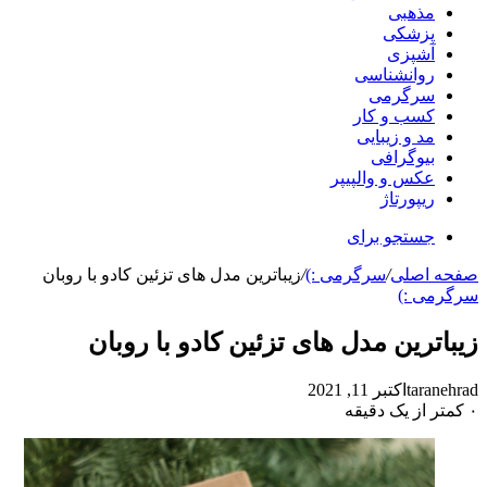
مذهبی
پزشکی
آشپزی
روانشناسی
سرگرمی
کسب و کار
مد و زیبایی
بیوگرافی
عکس و والپیپر
ریپورتاژ
جستجو برای
فحه اصلی
/
سرگرمی :)
/
زیباترین مدل های تزئین کادو با روبان
رگرمی :)
یباترین مدل های تزئین کادو با روبان
taranehr
اکتبر 11, 2021
کمتر از یک دقیقه