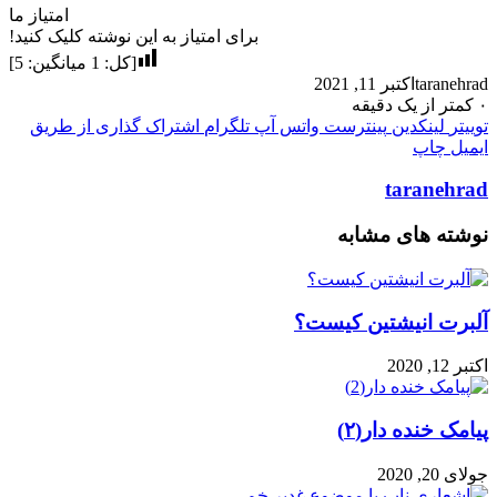
امتیاز ما
برای امتیاز به این نوشته کلیک کنید!
[کل:
1
میانگین:
5
]
taranehr
اکتبر 11, 2021
کمتر از یک دقیقه
ییتر
لینکدین
پینترست
واتس آپ
تلگرام
اشتراک گذاری از طریق
میل
چاپ
taranehra
وشته های مشابه
لبرت انیشتین کیست؟
ر 12, 2020
امک خنده دار(۲)
ای 20, 2020