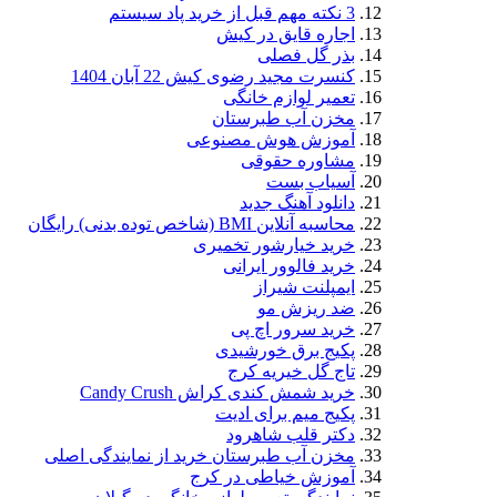
3 نکته مهم قبل از خرید پاد سیستم
اجاره قایق در کیش
بذر گل فصلی
کنسرت مجید رضوی کیش 22 آبان 1404
تعمیر لوازم خانگی
مخزن آب طبرستان
آموزش هوش مصنوعی
مشاوره حقوقی
آسیاب بست
دانلود آهنگ جدید
محاسبه آنلاین BMI (شاخص توده بدنی) رایگان
خرید خیارشور تخمیری
خرید فالوور ایرانی
ایمپلنت شیراز
ضد ریزش مو
خرید سرور اچ پی
پکیج برق خورشیدی
تاج گل خیریه کرج
خرید شمش کندی کراش Candy Crush
پکیج میم برای ادیت
دکتر قلب شاهرود
مخزن آب طبرستان خرید از نمایندگی اصلی
آموزش خیاطی در کرج