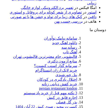
زیبایی
امگا فیکس
در
تعمیر برد الکترونیکی لوازم خانگی
استور
در
تصاویری از شعر کوتاه برای پروفایل و استوری
دافین
در
کیک های زیبا برای تولد و جشن ها با تم صورتی
هاتف
در
بررسی چسب پهن
دوستان ما
سامانه پیامک نوآوران
دانلود اهنگ جدید
رسانه سه
آهنگ تاپ
قالیشویی جام معتبرترین قالیشویی تهران
منابع آزمون دکتری
سرمایه گذار اسنپ کیست؟
خرید لایک ارزان اینستاگرام
پنل خورشیدی
اختلال یادگیری در کودکان
خرید کفش دیابتی زنانه
persian restaurant london
3 نکته مهم قبل از خرید پاد سیستم
اجاره قایق در کیش
بذر گل فصلی
کنسرت مجید رضوی کیش 22 آبان 1404