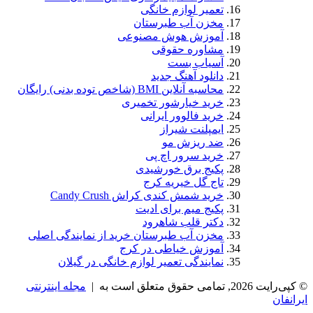
تعمیر لوازم خانگی
مخزن آب طبرستان
آموزش هوش مصنوعی
مشاوره حقوقی
آسیاب بست
دانلود آهنگ جدید
محاسبه آنلاین BMI (شاخص توده بدنی) رایگان
خرید خیارشور تخمیری
خرید فالوور ایرانی
ایمپلنت شیراز
ضد ریزش مو
خرید سرور اچ پی
پکیج برق خورشیدی
تاج گل خیریه کرج
خرید شمش کندی کراش Candy Crush
پکیج میم برای ادیت
دکتر قلب شاهرود
مخزن آب طبرستان خرید از نمایندگی اصلی
آموزش خیاطی در کرج
نمایندگی تعمیر لوازم خانگی در گیلان
© کپی‌رایت 2026, تمامی حقوق متعلق است به |
مجله اینترنتی
ایرانفان