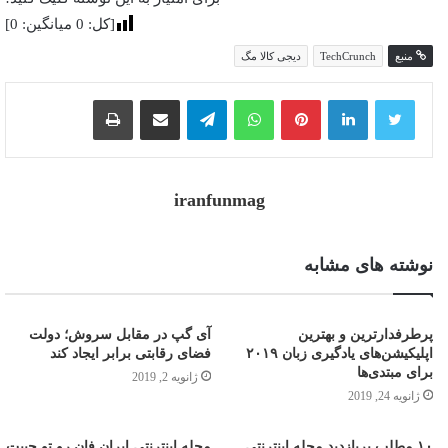
[کل:
0
میانگین:
0
]
منبع
TechCrunch
دیجی کالا مگ
پینترست
واتس آپ
تلگرام
اشتراک گذاری از طریق ایمیل
چاپ
iranfunmag
نوشته های مشابه
پرطرفدارترین و بهترین
آی گپ در مقابل سروش؛ دولت
اپلیکیشن‌های یادگیری زبان ۲۰۱۹
فضای رقابتی برابر ایجاد کند
برای مبتدی‌ها
ژانویه 2, 2019
ژانویه 24, 2019
۱۰ مطلب پربازدید مجله اینترنتی
مجله اینترنتی ایران فان رو تو جیبت