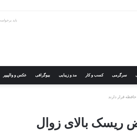
باید برخواس
سرگرمی
کسب و کار
مد و زیبایی
بیوگرافی
عکس و والپیپر
افظه قرار دارند
ض ریسک بالای زوال