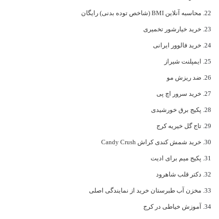
محاسبه آنلاین BMI (شاخص توده بدنی) رایگان
خرید خیارشور تخمیری
خرید فالوور ایرانی
ایمپلنت شیراز
ضد ریزش مو
خرید سرور اچ پی
پکیج برق خورشیدی
تاج گل خیریه کرج
خرید شمش کندی کراش Candy Crush
پکیج میم برای ادیت
دکتر قلب شاهرود
مخزن آب طبرستان خرید از نمایندگی اصلی
آموزش خیاطی در کرج