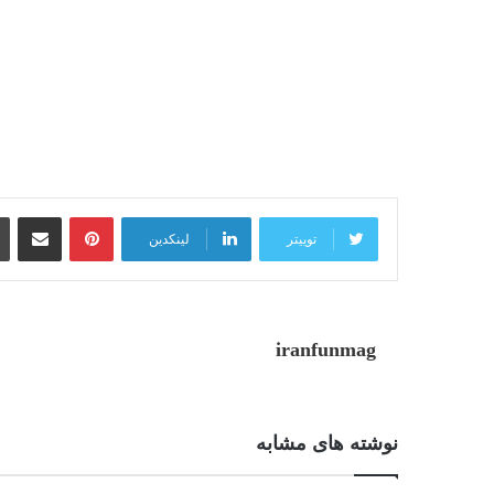
پینترست
اشتراک گذاری از طریق ایمیل
توییتر
لینکدین
iranfunmag
نوشته های مشابه