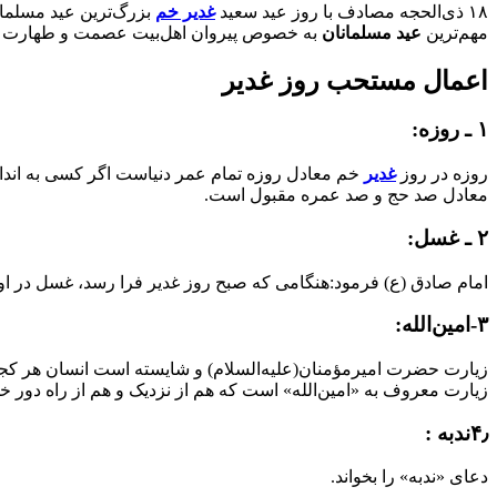
۱۸ ذی‌الحجه مصادف با روز عید سعید
غدیر خم
بزرگ‌ترین عید مسلمان
مهم‌ترین
عید مسلمانان
به خصوص پیروان اهل‌بیت عصمت و طهارت 
اعمال مستحب روز غدیر
۱ ـ روزه:
روزه در روز
غدیر
خم معادل روزه تمام عمر دنیاست اگر کسی به اندازه 
معادل صد حج و صد عمره مقبول است.
۲ ـ غسل:
امام صادق (ع) فرمود:هنگامی که صبح روز غدیر فرا رسد، غسل در ا
۳-امین‌الله:
زیارت حضرت امیرمؤمنان(علیه‌السلام) و شایسته است انسان هر کجا 
زیارت معروف به «امین‌الله» است که هم از نزدیک و هم از راه دور خوا
۴٫ندبه :
دعاى «ندبه» را بخواند.