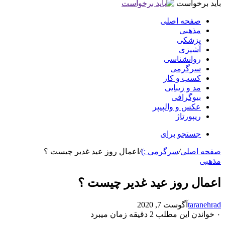
باید برخواست
صفحه اصلی
مذهبی
پزشکی
آشپزی
روانشناسی
سرگرمی
کسب و کار
مد و زیبایی
بیوگرافی
عکس و والپیپر
ریپورتاژ
جستجو برای
صفحه اصلی
/
سرگرمی :)
/
اعمال روز عید غدیر چیست ؟
مذهبی
اعمال روز عید غدیر چیست ؟
taranehrad
آگوست 7, 2020
۰
خواندن این مطلب 2 دقیقه زمان میبرد