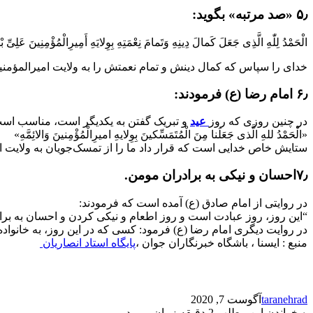
۵٫ «صد مرتبه» بگوید:
الْحَمْدُ لِلّٰهِ الَّذِی جَعَلَ کَمالَ دِینِهِ وَتَمامَ نِعْمَتِهِ بِوِلایَهِ أَمِیرِالْمُؤْمِنِینَ عَلِیّ
خدای را سپاس که کمال دینش و تمام نعمتش را به ولایت امیرالمؤمنین 
۶٫ امام رضا (ع) فرمودند:
در چنین روزی که روز
عید
و تبریک گفتن به یکدیگر است، مناسب است 
«الْحَمْدُ للهِ الَّذی جَعَلَنا مِنَ الْمُتَمَسِّکینَ بِوِلایهِ امیرِالْمُؤْمِنینَ وَالائِمَّهِ»
ستایش خاص خدایی است که قرار داد ما را از تمسک‌جویان به ولایت ا
۷٫احسان و نیکی به برادران مومن.
در روایتی از امام صادق (ع) آمده است که فرمودند:
“این روز، روز عبادت است و روز اطعام و نیکی کردن و احسان به برا
در روایت دیگری امام رضا (ع) فرمود: کسی که در این روز، به خانواده 
منبع : ایسنا ، باشگاه خبرنگاران جوان ،
پایگاه استاد انصاریان
taranehrad
آگوست 7, 2020
۰
خواندن این مطلب 2 دقیقه زمان میبرد