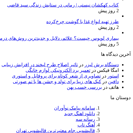
کتاب کهکشان نیستی | رمانی در ستایش زندگی سید قاضی
2 روز پیش
طرز تهیه انواع غذا با گوشت چرخ‌کرده
2 روز پیش
بیماری لوپوس چیست؟ علائم، دلایل و جدیدترین روش‌های درم
5 روز پیش
آخرین دیدگاه ها
دستگاه برش لیزر
در
تاثیر اصلاح طرح لبخند در افزایش زیبایی
امگا فیکس
در
تعمیر برد الکترونیکی لوازم خانگی
استور
در
تصاویری از شعر کوتاه برای پروفایل و استوری
دافین
در
کیک های زیبا برای تولد و جشن ها با تم صورتی
هاتف
در
بررسی چسب پهن
دوستان ما
سامانه پیامک نوآوران
دانلود اهنگ جدید
رسانه سه
آهنگ تاپ
قالیشویی جام معتبرترین قالیشویی تهران