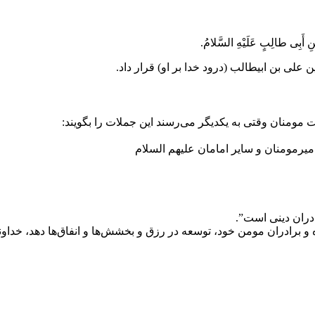
ِ بْنِ أَبِی طالِبٍ عَلَیْهِ السَّلامُ.
علی بن ابیطالب (درود خدا بر او) قرار داد.
مومنان وقتی به یکدیگر می‌رسند این جملات را بگویند:
میرمومنان و سایر امامان علیهم السلام
دران دینی است”.
و برادران مومن خود، توسعه در رزق و بخشش‌ها و انفاق‌ها دهد، خداوند 