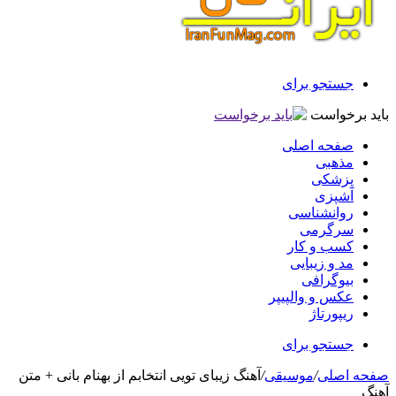
جستجو برای
باید برخواست
صفحه اصلی
مذهبی
پزشکی
آشپزی
روانشناسی
سرگرمی
کسب و کار
مد و زیبایی
بیوگرافی
عکس و والپیپر
ریپورتاژ
جستجو برای
صفحه اصلی
/
موسیقی
/
آهنگ زیبای تویی انتخابم از بهنام بانی + متن
آهنگ