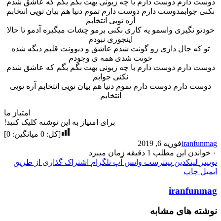
دوست دارم دوست دارم با چه زبونی بهت بگم بگم که عاشق شدم
نکنی جوابمدوست دارم دوست دارم تموم دنیا هم بیان تویی انتخابم
آره تویی انتخابم
خودتو نگیری واسمو یه کاری نکنی برمو چشات میگیره آدمو تا حالا
اینجوری نبودم
تو که چال داری رو گونت شدم عاشق و دیوونت قلبم دیگه شده
خونت شدی همه ی وجودم
دوست دارم دوست دارم با چه زبونی بهت بگم بگم که عاشق شدم
نکنی جوابم
دوست دارم دوست دارم تموم دنیا هم بیان تویی انتخابم آره تویی
انتخابم
امتیاز ما
برای امتیاز به این نوشته کلیک کنید!
[کل:
0
میانگین:
0
]
iranfunmag
فوریه 6, 2019
۰
خواندن این مطلب 1 دقیقه زمان میبرد
توییتر
لینکدین
پینترست
واتس آپ
تلگرام
اشتراک گذاری از طریق
ایمیل
چاپ
iranfunmag
نوشته های مشابه