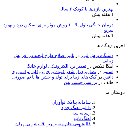
بهترین بازی‌ها با کودک ۲ ساله
1 هفته پیش
درمان خانگی تاول پا؛ ۱۰ روش موثر برای تسکین درد و بهبود
سریع
1 هفته پیش
آخرین دیدگاه ها
دستگاه برش لیزر
در
تاثیر اصلاح طرح لبخند در افزایش
زیبایی
امگا فیکس
در
تعمیر برد الکترونیکی لوازم خانگی
استور
در
تصاویری از شعر کوتاه برای پروفایل و استوری
دافین
در
کیک های زیبا برای تولد و جشن ها با تم صورتی
هاتف
در
بررسی چسب پهن
دوستان ما
سامانه پیامک نوآوران
دانلود اهنگ جدید
رسانه سه
آهنگ تاپ
قالیشویی جام معتبرترین قالیشویی تهران