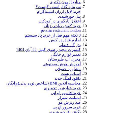
منابع آزمون دکتری
سرمایه گذار اسنپ کیست؟
خرید لایک ارزان اینستاگرام
پنل خورشیدی
اختلال یادگیری در کودکان
خرید کفش دیابتی زنانه
persian restaurant london
3 نکته مهم قبل از خرید پاد سیستم
اجاره قایق در کیش
بذر گل فصلی
کنسرت مجید رضوی کیش 22 آبان 1404
تعمیر لوازم خانگی
مخزن آب طبرستان
آموزش هوش مصنوعی
مشاوره حقوقی
آسیاب بست
دانلود آهنگ جدید
محاسبه آنلاین BMI (شاخص توده بدنی) رایگان
خرید خیارشور تخمیری
خرید فالوور ایرانی
ایمپلنت شیراز
ضد ریزش مو
خرید سرور اچ پی
پکیج برق خورشیدی