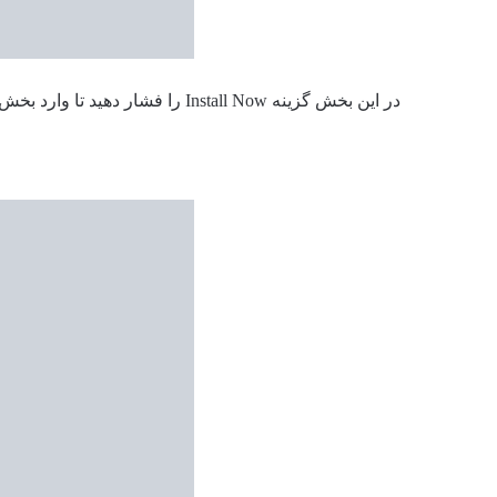
در این بخش گزینه Install Now را فشار دهید تا وارد بخش اول نصب شوید.