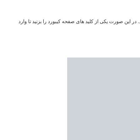
ثل Press any key to boot ظاهر شود. در این صورت یکی از کلید های صفحه کیبورد را بزنید تا وارد