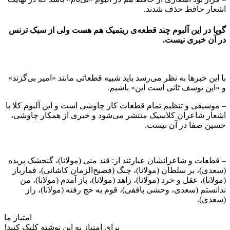
اشعار حافظ حذف شدند.
گویا در این آلبوم چند قطعه‌ی ریتمیک هم هست ولی از سبک ترنس
در آن خبری نیست.
با این خبرها به نظر می‌رسد باید شبیه قطعاتی مانند «امیر بی‌گزند»
و «این یوسف ثانی است این» باشیم.
– موسیقی و تنظیم تمام قطعات کار چاوشی است و این آلبوم کلا با
اشعار شاعران کلاسیک منتشر می‌شود و خبری از همکار چاوشی،
حسین صفا در آن نیست.
– قطعات و شاعرانشان عبارتند از: قند منی (مولانا)، گنجشک پریده
(سعدی)، بر سلطان (مولانا)، چنگ (فصیح‌الزمان کاشانی)، قمارباز
(مولانا)، عقل و خرد (مولانا)، زاهد (مولانا)، باز آمدم (مولانا)، من
ندانستم (سعدی، وحشی بافقی)، قوم به حج رفته (مولانا)، راز
(سعدی).
امتیاز ما
برای امتیاز به این نوشته کلیک کنید!