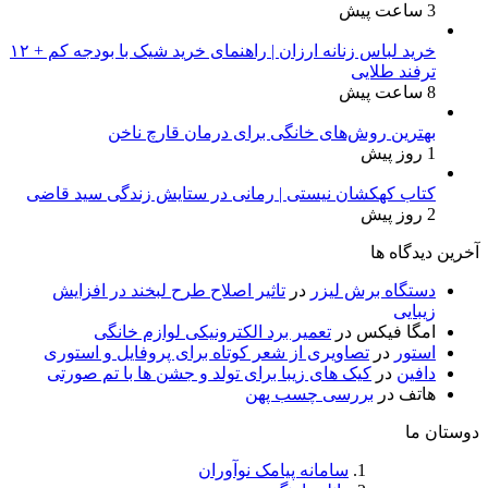
3 ساعت پیش
خرید لباس زنانه ارزان | راهنمای خرید شیک با بودجه کم + ۱۲
ترفند طلایی
8 ساعت پیش
بهترین روش‌های خانگی برای درمان قارچ ناخن
1 روز پیش
کتاب کهکشان نیستی | رمانی در ستایش زندگی سید قاضی
2 روز پیش
آخرین دیدگاه ها
دستگاه برش لیزر
در
تاثیر اصلاح طرح لبخند در افزایش
زیبایی
امگا فیکس
در
تعمیر برد الکترونیکی لوازم خانگی
استور
در
تصاویری از شعر کوتاه برای پروفایل و استوری
دافین
در
کیک های زیبا برای تولد و جشن ها با تم صورتی
هاتف
در
بررسی چسب پهن
دوستان ما
سامانه پیامک نوآوران