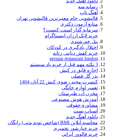
دانلود اهنگ جدید
رسانه سه
آهنگ تاپ
قالیشویی جام معتبرترین قالیشویی تهران
منابع آزمون دکتری
سرمایه گذار اسنپ کیست؟
خرید لایک ارزان اینستاگرام
پنل خورشیدی
اختلال یادگیری در کودکان
خرید کفش دیابتی زنانه
persian restaurant london
3 نکته مهم قبل از خرید پاد سیستم
اجاره قایق در کیش
بذر گل فصلی
کنسرت مجید رضوی کیش 22 آبان 1404
تعمیر لوازم خانگی
مخزن آب طبرستان
آموزش هوش مصنوعی
مشاوره حقوقی
آسیاب بست
دانلود آهنگ جدید
محاسبه آنلاین BMI (شاخص توده بدنی) رایگان
خرید خیارشور تخمیری
خرید فالوور ایرانی