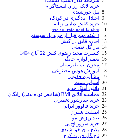
سرمایه گذار اسنپ کیست؟
خرید لایک ارزان اینستاگرام
پنل خورشیدی
اختلال یادگیری در کودکان
خرید کفش دیابتی زنانه
persian restaurant london
3 نکته مهم قبل از خرید پاد سیستم
اجاره قایق در کیش
بذر گل فصلی
کنسرت مجید رضوی کیش 22 آبان 1404
تعمیر لوازم خانگی
مخزن آب طبرستان
آموزش هوش مصنوعی
مشاوره حقوقی
آسیاب بست
دانلود آهنگ جدید
محاسبه آنلاین BMI (شاخص توده بدنی) رایگان
خرید خیارشور تخمیری
خرید فالوور ایرانی
ایمپلنت شیراز
ضد ریزش مو
خرید سرور اچ پی
پکیج برق خورشیدی
تاج گل خیریه کرج