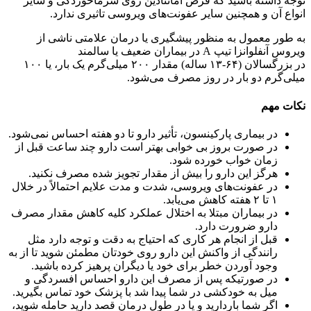
توجه داشته باشید که قرص آمانتادین روی سرماخوردگی و سایر
انواع آن و همچنین سایر عفونت‌های ویروسی تاثیری ندارد.
به طور معمول به منظور پیشگیری یا درمان علامتی ناشی از
ویروس آنفلوانزا تیپ A در بیماران ضعیف یا سالمند
در بزرگسالان (۶۴-۱۳ ساله) مقدار ۲۰۰ میلی‌گرم یک بار، یا ۱۰۰
میلی‌گرم دو بار در روز مصرف می‌شود.
نکات مهم
در بیماری پارکینسون، تأثیر دارو تا دو هفته احساس نمی‌شود.
در صورت بروز بی خوابی بهتر است دارو چند ساعت قبل از
زمان خواب خورده شود.
هرگز این دارو را بیش از مقدار تجویز شده مصرف نکنید.
در عفونت‌های ویروسی، شدت و مدت علایم احتمالاً در خلال
۱ تا ۲ هفته کاهش می‌یابد.
در بیماران مبتلا به اختلال عملکرد کلیه کاهش مقدار مصرف
دارو ضرورت دارد.
قبل از انجام هر کاری که احتیاج به دقت و توجه دارد مثل
رانندگی از واکنش این دارو روی خودتان مطمئن شوید تا از به
وجود آوردن خطر برای خود یا دیگران پرهیز کرده باشید.
در صورتیکه پس از مصرف این دارو احساس افسردگی و
میل به خودکشی در شما پیدا شد با پزشک خود تماس بگیرید.
اگر شما باردارید و یا در طول درمان قصد دارید حامله شوید،