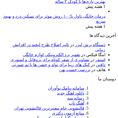
بهترین بازی‌ها با کودک ۲ ساله
1 هفته پیش
درمان خانگی تاول پا؛ ۱۰ روش موثر برای تسکین درد و بهبود
سریع
1 هفته پیش
آخرین دیدگاه ها
دستگاه برش لیزر
در
تاثیر اصلاح طرح لبخند در افزایش
زیبایی
امگا فیکس
در
تعمیر برد الکترونیکی لوازم خانگی
استور
در
تصاویری از شعر کوتاه برای پروفایل و استوری
دافین
در
کیک های زیبا برای تولد و جشن ها با تم صورتی
هاتف
در
بررسی چسب پهن
دوستان ما
سامانه پیامک نوآوران
دانلود اهنگ جدید
رسانه سه
آهنگ تاپ
قالیشویی جام معتبرترین قالیشویی تهران
منابع آزمون دکتری