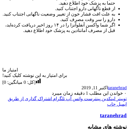
حتما به پزشک خود اطلاع دهید.
از قطع ناگهانی دارو اجتناب کنید.
به علت افت فشار خون از تغییر وضعیت ناگهانی اجتناب کنید.
دارو را سر وقت مصرف کنید.
اگر شما واکسن آنفلوآنزا را در ۱۴ روز اخیر دریافت کرده‌اید،
قبل از مصرف آمانتادین به پزشک خود اطلاع دهید.
امتیاز ما
برای امتیاز به این نوشته کلیک کنید!
[کل:
0
میانگین:
0
]
taranehrad
اکتبر 11, 2019
۰
خواندن این مطلب 1 دقیقه زمان میبرد
توییتر
لینکدین
پینترست
واتس آپ
تلگرام
اشتراک گذاری از طریق
ایمیل
چاپ
taranehrad
نوشته های مشابه