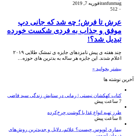
iranfunmag
فوریه 7, 2019
512
۰
عرش تا فرش؛ چه شد که جانی دپ
موفق و جذاب به فردی شکست خورده
تبدیل شد؟!
چند هفته ی پیش نامزدهای جایزه ی تمشک طلایی ۲۰۱۹
اعلام شدند. این جایزه هر ساله به بدترین های حوزه…
بیشتر بخوانید »
آخرین نوشته ها
کتاب کهکشان نیستی | رمانی در ستایش زندگی سید قاضی
7 ساعت پیش
طرز تهیه انواع غذا با گوشت چرخ‌کرده
8 ساعت پیش
بیماری لوپوس چیست؟ علائم، دلایل و جدیدترین روش‌های
درمان لوپوس