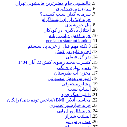
قالیشویی جام معتبرترین قالیشویی تهران
منابع آزمون دکتری
سرمایه گذار اسنپ کیست؟
خرید لایک ارزان اینستاگرام
پنل خورشیدی
اختلال یادگیری در کودکان
خرید کفش دیابتی زنانه
persian restaurant london
3 نکته مهم قبل از خرید پاد سیستم
اجاره قایق در کیش
بذر گل فصلی
کنسرت مجید رضوی کیش 22 آبان 1404
تعمیر لوازم خانگی
مخزن آب طبرستان
آموزش هوش مصنوعی
مشاوره حقوقی
آسیاب بست
دانلود آهنگ جدید
محاسبه آنلاین BMI (شاخص توده بدنی) رایگان
خرید خیارشور تخمیری
خرید فالوور ایرانی
ایمپلنت شیراز
ضد ریزش مو
خرید سرور اچ پی