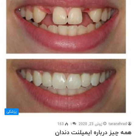
پزشکی
taranehrad
ژوئن 23, 2020
۱
163
همه چیز درباره ایمپلنت دندان