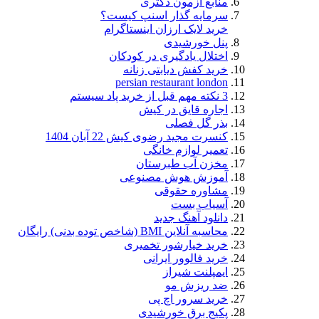
منابع آزمون دکتری
سرمایه گذار اسنپ کیست؟
خرید لایک ارزان اینستاگرام
پنل خورشیدی
اختلال یادگیری در کودکان
خرید کفش دیابتی زنانه
persian restaurant london
3 نکته مهم قبل از خرید پاد سیستم
اجاره قایق در کیش
بذر گل فصلی
کنسرت مجید رضوی کیش 22 آبان 1404
تعمیر لوازم خانگی
مخزن آب طبرستان
آموزش هوش مصنوعی
مشاوره حقوقی
آسیاب بست
دانلود آهنگ جدید
محاسبه آنلاین BMI (شاخص توده بدنی) رایگان
خرید خیارشور تخمیری
خرید فالوور ایرانی
ایمپلنت شیراز
ضد ریزش مو
خرید سرور اچ پی
پکیج برق خورشیدی