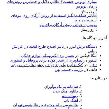
بیماری لوپوس چیست؟ علائم، دلایل و جدیدترین روش‌های
درمان لوپوس
5 روز پیش
مهم‌ترین خواص روغن آرگان برای مو
5 روز پیش
آخرین دیدگاه ها
دستگاه برش لیزر
در
تاثیر اصلاح طرح لبخند در افزایش
زیبایی
امگا فیکس
در
تعمیر برد الکترونیکی لوازم خانگی
استور
در
تصاویری از شعر کوتاه برای پروفایل و استوری
دافین
در
کیک های زیبا برای تولد و جشن ها با تم صورتی
هاتف
در
بررسی چسب پهن
دوستان ما
سامانه پیامک نوآوران
دانلود اهنگ جدید
رسانه سه
آهنگ تاپ
قالیشویی جام معتبرترین قالیشویی تهران