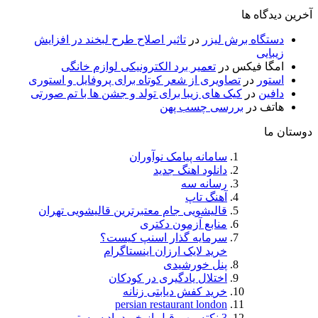
آخرین دیدگاه ها
دستگاه برش لیزر
در
تاثیر اصلاح طرح لبخند در افزایش
زیبایی
امگا فیکس
در
تعمیر برد الکترونیکی لوازم خانگی
استور
در
تصاویری از شعر کوتاه برای پروفایل و استوری
دافین
در
کیک های زیبا برای تولد و جشن ها با تم صورتی
هاتف
در
بررسی چسب پهن
دوستان ما
سامانه پیامک نوآوران
دانلود اهنگ جدید
رسانه سه
آهنگ تاپ
قالیشویی جام معتبرترین قالیشویی تهران
منابع آزمون دکتری
سرمایه گذار اسنپ کیست؟
خرید لایک ارزان اینستاگرام
پنل خورشیدی
اختلال یادگیری در کودکان
خرید کفش دیابتی زنانه
persian restaurant london
3 نکته مهم قبل از خرید پاد سیستم