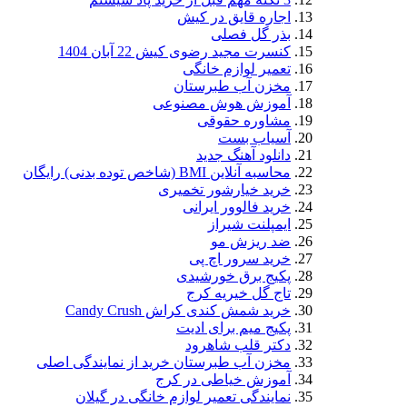
اجاره قایق در کیش
بذر گل فصلی
کنسرت مجید رضوی کیش 22 آبان 1404
تعمیر لوازم خانگی
مخزن آب طبرستان
آموزش هوش مصنوعی
مشاوره حقوقی
آسیاب بست
دانلود آهنگ جدید
محاسبه آنلاین BMI (شاخص توده بدنی) رایگان
خرید خیارشور تخمیری
خرید فالوور ایرانی
ایمپلنت شیراز
ضد ریزش مو
خرید سرور اچ پی
پکیج برق خورشیدی
تاج گل خیریه کرج
خرید شمش کندی کراش Candy Crush
پکیج میم برای ادیت
دکتر قلب شاهرود
مخزن آب طبرستان خرید از نمایندگی اصلی
آموزش خیاطی در کرج
نمایندگی تعمیر لوازم خانگی در گیلان