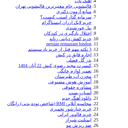
آهنگ تاپ
قالیشویی جام معتبرترین قالیشویی تهران
منابع آزمون دکتری
سرمایه گذار اسنپ کیست؟
خرید لایک ارزان اینستاگرام
پنل خورشیدی
اختلال یادگیری در کودکان
خرید کفش دیابتی زنانه
persian restaurant london
3 نکته مهم قبل از خرید پاد سیستم
اجاره قایق در کیش
بذر گل فصلی
کنسرت مجید رضوی کیش 22 آبان 1404
تعمیر لوازم خانگی
مخزن آب طبرستان
آموزش هوش مصنوعی
مشاوره حقوقی
آسیاب بست
دانلود آهنگ جدید
محاسبه آنلاین BMI (شاخص توده بدنی) رایگان
خرید خیارشور تخمیری
خرید فالوور ایرانی
ایمپلنت شیراز
ضد ریزش مو