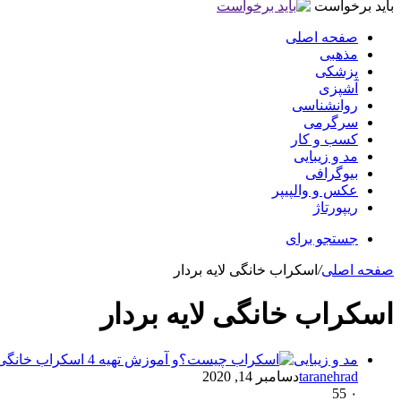
باید برخواست
صفحه اصلی
مذهبی
پزشکی
آشپزی
روانشناسی
سرگرمی
کسب و کار
مد و زیبایی
بیوگرافی
عکس و والپیپر
ریپورتاژ
جستجو برای
صفحه اصلی
/
اسکراب خانگی لایه بردار
اسکراب خانگی لایه بردار
مد و زیبایی
taranehrad
دسامبر 14, 2020
55
۰