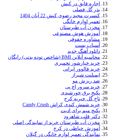
اجاره قایق در کیش
بذر گل فصلی
کنسرت مجید رضوی کیش 22 آبان 1404
تعمیر لوازم خانگی
مخزن آب طبرستان
آموزش هوش مصنوعی
مشاوره حقوقی
آسیاب بست
دانلود آهنگ جدید
محاسبه آنلاین BMI (شاخص توده بدنی) رایگان
خرید خیارشور تخمیری
خرید فالوور ایرانی
ایمپلنت شیراز
ضد ریزش مو
خرید سرور اچ پی
پکیج برق خورشیدی
تاج گل خیریه کرج
خرید شمش کندی کراش Candy Crush
پکیج میم برای ادیت
دکتر قلب شاهرود
مخزن آب طبرستان خرید از نمایندگی اصلی
آموزش خیاطی در کرج
نمایندگی تعمیر لوازم خانگی در گیلان