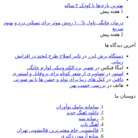
بهترین بازی‌ها با کودک ۲ ساله
1 هفته پیش
درمان خانگی تاول پا؛ ۱۰ روش موثر برای تسکین درد و بهبود
سریع
2 هفته پیش
آخرین دیدگاه ها
دستگاه برش لیزر
در
تاثیر اصلاح طرح لبخند در افزایش
زیبایی
امگا فیکس
در
تعمیر برد الکترونیکی لوازم خانگی
استور
در
تصاویری از شعر کوتاه برای پروفایل و استوری
دافین
در
کیک های زیبا برای تولد و جشن ها با تم صورتی
هاتف
در
بررسی چسب پهن
دوستان ما
سامانه پیامک نوآوران
دانلود اهنگ جدید
رسانه سه
آهنگ تاپ
قالیشویی جام معتبرترین قالیشویی تهران
منابع آزمون دکتری