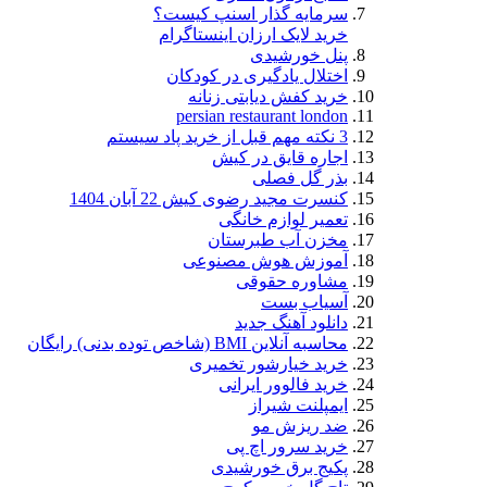
سرمایه گذار اسنپ کیست؟
خرید لایک ارزان اینستاگرام
پنل خورشیدی
اختلال یادگیری در کودکان
خرید کفش دیابتی زنانه
persian restaurant london
3 نکته مهم قبل از خرید پاد سیستم
اجاره قایق در کیش
بذر گل فصلی
کنسرت مجید رضوی کیش 22 آبان 1404
تعمیر لوازم خانگی
مخزن آب طبرستان
آموزش هوش مصنوعی
مشاوره حقوقی
آسیاب بست
دانلود آهنگ جدید
محاسبه آنلاین BMI (شاخص توده بدنی) رایگان
خرید خیارشور تخمیری
خرید فالوور ایرانی
ایمپلنت شیراز
ضد ریزش مو
خرید سرور اچ پی
پکیج برق خورشیدی