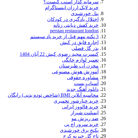
سرمایه گذار اسنپ کیست؟
خرید لایک ارزان اینستاگرام
پنل خورشیدی
اختلال یادگیری در کودکان
خرید کفش دیابتی زنانه
persian restaurant london
3 نکته مهم قبل از خرید پاد سیستم
اجاره قایق در کیش
بذر گل فصلی
کنسرت مجید رضوی کیش 22 آبان 1404
تعمیر لوازم خانگی
مخزن آب طبرستان
آموزش هوش مصنوعی
مشاوره حقوقی
آسیاب بست
دانلود آهنگ جدید
محاسبه آنلاین BMI (شاخص توده بدنی) رایگان
خرید خیارشور تخمیری
خرید فالوور ایرانی
ایمپلنت شیراز
ضد ریزش مو
خرید سرور اچ پی
پکیج برق خورشیدی
تاج گل خیریه کرج