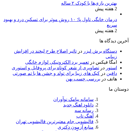
بهترین بازی‌ها با کودک ۲ ساله
2 هفته پیش
درمان خانگی تاول پا؛ ۱۰ روش موثر برای تسکین درد و بهبود
سریع
2 هفته پیش
آخرین دیدگاه ها
دستگاه برش لیزر
در
تاثیر اصلاح طرح لبخند در افزایش
زیبایی
امگا فیکس
در
تعمیر برد الکترونیکی لوازم خانگی
استور
در
تصاویری از شعر کوتاه برای پروفایل و استوری
دافین
در
کیک های زیبا برای تولد و جشن ها با تم صورتی
هاتف
در
بررسی چسب پهن
دوستان ما
سامانه پیامک نوآوران
دانلود اهنگ جدید
رسانه سه
آهنگ تاپ
قالیشویی جام معتبرترین قالیشویی تهران
منابع آزمون دکتری