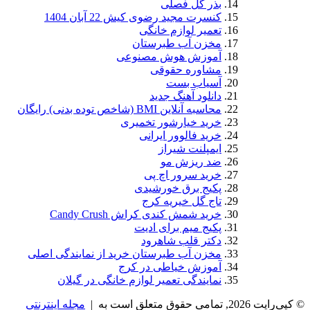
بذر گل فصلی
کنسرت مجید رضوی کیش 22 آبان 1404
تعمیر لوازم خانگی
مخزن آب طبرستان
آموزش هوش مصنوعی
مشاوره حقوقی
آسیاب بست
دانلود آهنگ جدید
محاسبه آنلاین BMI (شاخص توده بدنی) رایگان
خرید خیارشور تخمیری
خرید فالوور ایرانی
ایمپلنت شیراز
ضد ریزش مو
خرید سرور اچ پی
پکیج برق خورشیدی
تاج گل خیریه کرج
خرید شمش کندی کراش Candy Crush
پکیج میم برای ادیت
دکتر قلب شاهرود
مخزن آب طبرستان خرید از نمایندگی اصلی
آموزش خیاطی در کرج
نمایندگی تعمیر لوازم خانگی در گیلان
© کپی‌رایت 2026, تمامی حقوق متعلق است به |
مجله اینترنتی