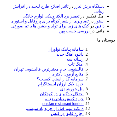
دستگاه برش لیزر
در
تاثیر اصلاح طرح لبخند در افزایش
زیبایی
امگا فیکس
در
تعمیر برد الکترونیکی لوازم خانگی
استور
در
تصاویری از شعر کوتاه برای پروفایل و استوری
دافین
در
کیک های زیبا برای تولد و جشن ها با تم صورتی
هاتف
در
بررسی چسب پهن
دوستان ما
سامانه پیامک نوآوران
دانلود اهنگ جدید
رسانه سه
آهنگ تاپ
قالیشویی جام معتبرترین قالیشویی تهران
منابع آزمون دکتری
سرمایه گذار اسنپ کیست؟
خرید لایک ارزان اینستاگرام
پنل خورشیدی
اختلال یادگیری در کودکان
خرید کفش دیابتی زنانه
persian restaurant london
3 نکته مهم قبل از خرید پاد سیستم
اجاره قایق در کیش