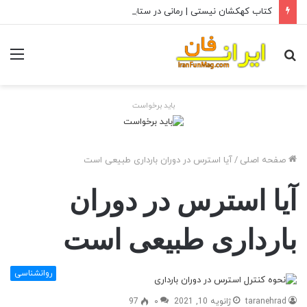
کتاب کهکشان نیستی | رمانی در ستایش زندگی سید قاضی
جستجو
منو
برای
باید برخواست
صفحه اصلی
/
آیا استرس در دوران بارداری طبیعی است
آیا استرس در دوران
بارداری طبیعی است
روانشناسی
taranehrad
ژانویه 10, 2021
۰
97