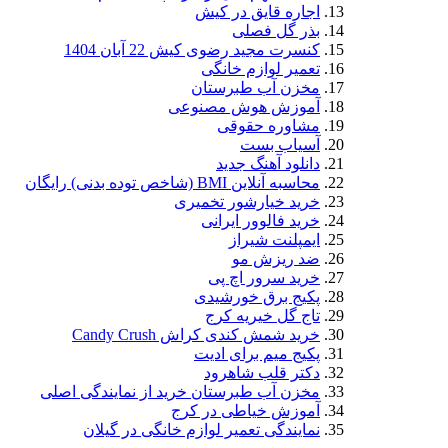
اجاره قایق در کیش
بذر گل فصلی
کنسرت مجید رضوی کیش 22 آبان 1404
تعمیر لوازم خانگی
مخزن آب طبرستان
آموزش هوش مصنوعی
مشاوره حقوقی
آسیاب بست
دانلود آهنگ جدید
محاسبه آنلاین BMI (شاخص توده بدنی) رایگان
خرید خیارشور تخمیری
خرید فالوور ایرانی
ایمپلنت شیراز
ضد ریزش مو
خرید سرور اچ پی
پکیج برق خورشیدی
تاج گل خیریه کرج
خرید شمش کندی کراش Candy Crush
پکیج میم برای ادیت
دکتر قلب شاهرود
مخزن آب طبرستان خرید از نمایندگی اصلی
آموزش خیاطی در کرج
نمایندگی تعمیر لوازم خانگی در گیلان