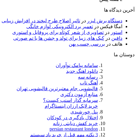
آخرین دیدگاه ها
دستگاه برش لیزر
در
تاثیر اصلاح طرح لبخند در افزایش زیبایی
امگا فیکس
در
تعمیر برد الکترونیکی لوازم خانگی
استور
در
تصاویری از شعر کوتاه برای پروفایل و استوری
دافین
در
کیک های زیبا برای تولد و جشن ها با تم صورتی
هاتف
در
بررسی چسب پهن
دوستان ما
سامانه پیامک نوآوران
دانلود اهنگ جدید
رسانه سه
آهنگ تاپ
قالیشویی جام معتبرترین قالیشویی تهران
منابع آزمون دکتری
سرمایه گذار اسنپ کیست؟
خرید لایک ارزان اینستاگرام
پنل خورشیدی
اختلال یادگیری در کودکان
خرید کفش دیابتی زنانه
persian restaurant london
3 نکته مهم قبل از خرید پاد سیستم