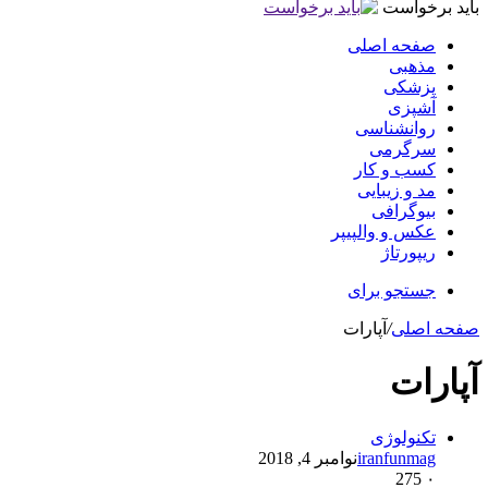
باید برخواست
صفحه اصلی
مذهبی
پزشکی
آشپزی
روانشناسی
سرگرمی
کسب و کار
مد و زیبایی
بیوگرافی
عکس و والپیپر
ریپورتاژ
جستجو برای
صفحه اصلی
/
آپارات
آپارات
تکنولوژی
iranfunmag
نوامبر 4, 2018
275
۰