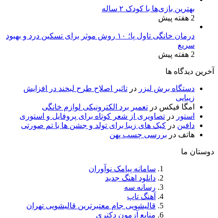
بهترین بازی‌ها با کودک ۲ ساله
2 هفته پیش
درمان خانگی تاول پا؛ ۱۰ روش موثر برای تسکین درد و بهبود
سریع
2 هفته پیش
آخرین دیدگاه ها
دستگاه برش لیزر
در
تاثیر اصلاح طرح لبخند در افزایش
زیبایی
امگا فیکس
در
تعمیر برد الکترونیکی لوازم خانگی
استور
در
تصاویری از شعر کوتاه برای پروفایل و استوری
دافین
در
کیک های زیبا برای تولد و جشن ها با تم صورتی
هاتف
در
بررسی چسب پهن
دوستان ما
سامانه پیامک نوآوران
دانلود اهنگ جدید
رسانه سه
آهنگ تاپ
قالیشویی جام معتبرترین قالیشویی تهران
منابع آزمون دکتری