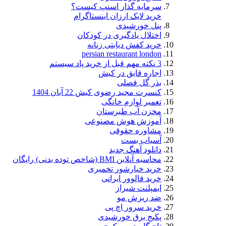
سرمایه گذار اسنپ کیست؟
خرید لایک ارزان اینستاگرام
پنل خورشیدی
اختلال یادگیری در کودکان
خرید کفش دیابتی زنانه
persian restaurant london
3 نکته مهم قبل از خرید پاد سیستم
اجاره قایق در کیش
بذر گل فصلی
کنسرت مجید رضوی کیش 22 آبان 1404
تعمیر لوازم خانگی
مخزن آب طبرستان
آموزش هوش مصنوعی
مشاوره حقوقی
آسیاب بست
دانلود آهنگ جدید
محاسبه آنلاین BMI (شاخص توده بدنی) رایگان
خرید خیارشور تخمیری
خرید فالوور ایرانی
ایمپلنت شیراز
ضد ریزش مو
خرید سرور اچ پی
پکیج برق خورشیدی